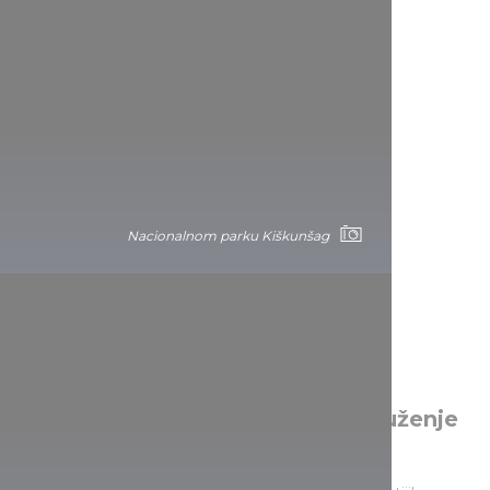
Nacionalnog parka Dunav-Drava
Nacionalnom parku Kiškunšag
Nacionalnog parka Dunav-Drava
Posebna biosfera i izuzetno okruženje
Nacionalnog parka Dunav-Ipolj