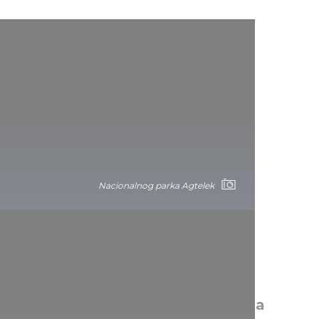
Nacionalnog parka Agtelek
Ravnica i reke Nacionalnog parka