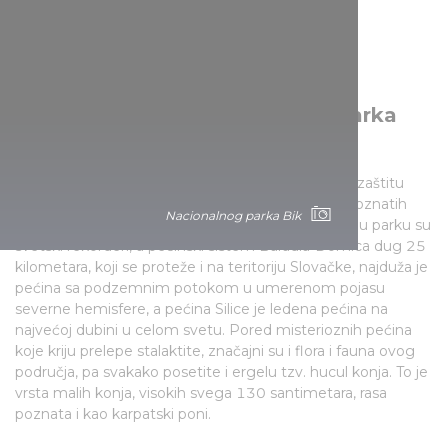
Podzemne tajne Nacionalnog parka
Agtelek
Agtelek je prvi nacionalni park u zemlji izrazito za zaštitu
geoloških vrednosti, površinskih kraških pojava i poznatih
Nacionalnog parka Bik
pećina sa stalaktitima i stalagmitima. Dve pećine u parku su
svetski rekorderi, a pećinski sistem Baradla-Domica dug 25
kilometara, koji se proteže i na teritoriju Slovačke, najduža je
pećina sa podzemnim potokom u umerenom pojasu
severne hemisfere, a pećina Silice je ledena pećina na
najvećoj dubini u celom svetu. Pored misterioznih pećina
koje kriju prelepe stalaktite, značajni su i flora i fauna ovog
područja, pa svakako posetite i ergelu tzv. hucul konja. To je
vrsta malih konja, visokih svega 130 santimetara, rasa
poznata i kao karpatski poni.