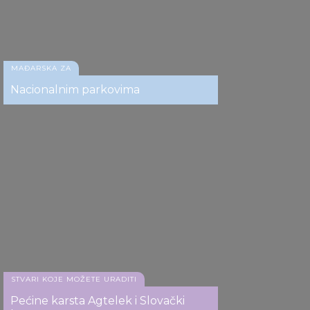
MAĐARSKA ZA
Nacionalnim parkovima
Nacionalnog parka Hortobađ
Nacionalnog parka Hortobađ
STVARI KOJE MOŽETE URADITI
Pećine karsta Agtelek i Slovački