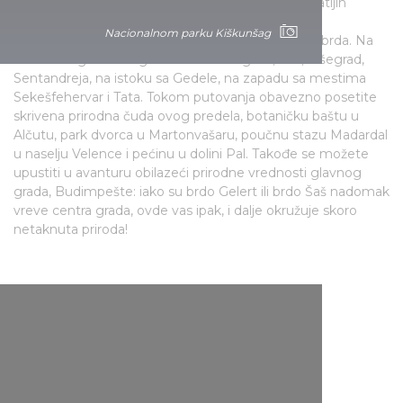
Ovaj nacionalni park raspolaže jednom od najbogatijih
biosfera u zemlji. Ceo život ne bi bio dovoljan za
Nacionalnom parku Kiškunšag
upoznavanje svih naselja i okolnih šuma, poljana i brda. Na
severu se graniči sa gradovima Estergom, Vac, Višegrad,
Sentandreja, na istoku sa Gedele, na zapadu sa mestima
Sekešfehervar i Tata. Tokom putovanja obavezno posetite
skrivena prirodna čuda ovog predela, botaničku baštu u
Alčutu, park dvorca u Martonvašaru, poučnu stazu Madardal
u naselju Velence i pećinu u dolini Pal. Takođe se možete
upustiti u avanturu obilazeći prirodne vrednosti glavnog
grada, Budimpešte: iako su brdo Gelert ili brdo Šaš nadomak
vreve centra grada, ovde vas ipak, i dalje okružuje skoro
netaknuta priroda!