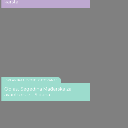
karsta
Nacionalnog parka Hortobađ
ISPLANIRAJ SVOJE PUTOVANJE
Oblast Segedina Mađarska za
avanturiste - 5 dana