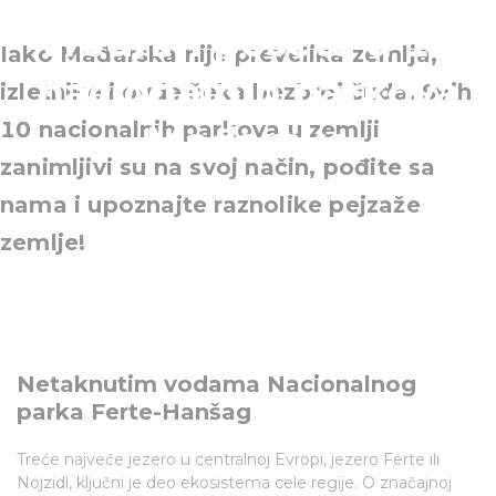
vrednih posete u 10
Iako Mađarska nije prevelika zemlja,
nacionalnih parkova
izletnike i ovde čeka bezbroj čuda. Svih
10 nacionalnih parkova u zemlji
Mađarske
zanimljivi su na svoj način, pođite sa
nama i upoznajte raznolike pejzaže
zemlje!
Netaknutim vodama Nacionalnog
parka Ferte-Hanšag
Treće najveće jezero u centralnoj Evropi, jezero Ferte ili
Nojzidl, ključni je deo ekosistema cele regije. O značajnoj