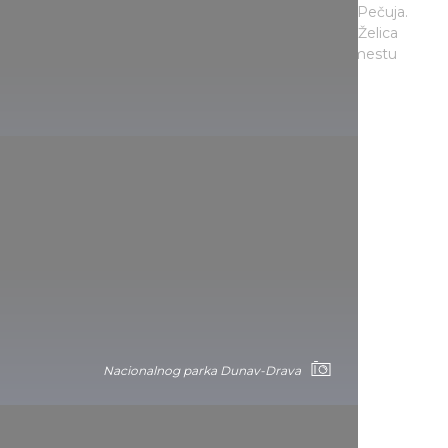
stalaktite pećine Abaliget ili obale jezera u okolini Pečuja.
Predeo je bogat divljim životinjama, a u šumama Želica
imate prilike da bliže upoznate jelene na farmi u mestu
Besenfa.
Nacionalnog parka Balaton-felvidek
Nacionalnog parka Dunav-Drava