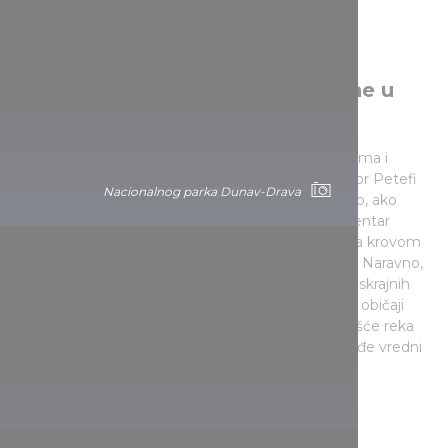
Stare mađarske tradicije oživljene u
Nacionalnom parku Kiškunšag
Predeo Kiškunšaga prošaran je slaništima, rukavcima i
peščanim dinama. Poznati mađarski pesnik Šandor Petefi
Nacionalnog parka Dunav-Drava
opisivao ga je sa velikom ljubavlju, što je razumljivo, ako
upoznate mesta kao što su Bugacpusta ili stari centar
Čongrada, ribarsko selo čije belo okrečene kuće sa krovom
od trske verno čuvaju sećanje na prošla vremena. Naravno,
pejzaž mađarske nizije Alfeld je nezamisliv bez beskrajnih
livada na kojima pasu siva goveda i gde se čuvaju običaji
nekadašnjih čikoša. Na istom području nalazi se ušće reka
Kereš u Čongradu i najpoznatija plaža na Tisi, takođe vredni
pažnje.