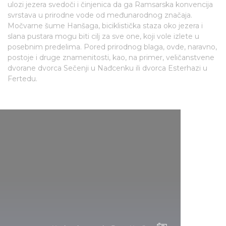
ulozi jezera svedoči i činjenica da ga Ramsarska konvencija
svrstava u prirodne vode od međunarodnog značaja.
Močvarne šume Hanšaga, biciklistička staza oko jezera i
slana pustara mogu biti cilj za sve one, koji vole izlete u
posebnim predelima. Pored prirodnog blaga, ovde, naravno,
postoje i druge znamenitosti, kao, na primer, veličanstvene
dvorane dvorca Sečenji u Nađcenku ili dvorca Esterhazi u
Fertedu.