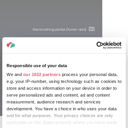
Nacionalnog parka Dunav-Ipolj
Responsible use of your data
We and
our 1022 partners
process your personal data,
Začarani, bajkoviti predeli Nacionalnog
e.g. your IP-number, using technology such as cookies to
parka Bik
store and access information on your device in order to
serve personalized ads and content, ad and content
Ni mašta pisca ne bi mogla da smisli lepše mesto od
measurement, audience research and services
Nacionalnog parka Bik. U dubini šume, pored jezera sa
Nacionalnog parka Dunav-Ipolj
pastrmkama, put vas vodi do znamenitosti kao što su
development. You have a choice in who uses your data
vodopad Faćol, Lilafired i Silvašvarad. Ako dođete po lepom
and for what purposes. Your privacy choices are only
vremenu, možete se diviti i gejzirima u predelu Bika. Naime,
applicable on this digital property where you have made
posle obilnih kiša, a posebno posle otapanja snega, kraška