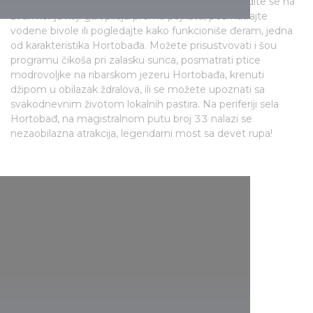
pod zvezdanim nebom ležeći na slamarici, probudite se na
zvuk konja koji galopiraju prema pojilištu, posmatrajte
vodene bivole ili pogledajte kako funkcioniše đeram, jedna
od karakteristika Hortobađa. Možete prisustvovati i šou
programu čikoša pri zalasku sunca, posmatrati ptice
modrovoljke na ribarskom jezeru Hortobađa, krenuti
džipom u obilazak ždralova, ili se možete upoznati sa
svakodnevnim životom lokalnih pastira. Na periferiji sela
Hortobađ, na magistralnom putu broj 33 nalazi se
nezaobilazna atrakcija, legendarni most sa devet rupa!