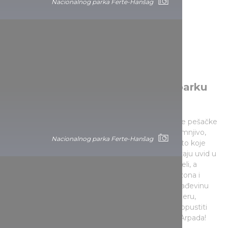
Nacionalnog parka Ferte-Hanšag
Izlet u prošlost u Nacionalnom parku
Eršeg
Najnoviji nacionalni park u zemlji presecaju mnoge pešačke
staze, a može se istražiti i biciklom ili peške. Nesumnjivo,
Nacionalnog parka Ferte-Hanšag
Muzej na otvorenom Salafe-Pićerser je prvo mesto koje
treba posetiti. Više stotina godina stare kuće pružaju uvid u
svakodnevni život Mađara koji su ovde nekada živeli, a
nedaleko od muzeja nalazi se farma evropskih bizona i
fantastičnih evroazijskih divljih konja. Istaknutu građevinu
Eršega vrednu posete predstavlja i crkva u Velemeru,
poznata po posebnoj igri svetlosti, pa nemojte propustiti
ovu građevinu koja se održala još od doba kneza Arpada!