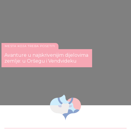
Nacionalnog parka Hortobađ
MESTA KOJA TREBA POSETITI
Avanture u najskrivenijim dijelovima
zemlje: u Oršegu i Vendvideku