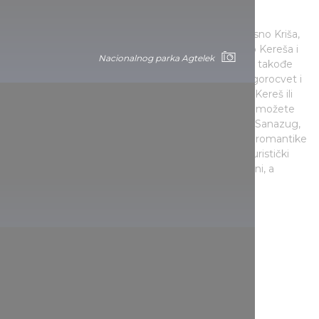
Kereš-Maroš
Park se prostire na plavnom terenu Kereša, odnosno Kriša,
reka sporog toka i podeljen je na dva dela: predeo Kereša i
Nacionalnog parka Agtelek
lesni greben Bekeš-Čanad. Flora ovog područja je takođe
posebna, u celoj zemlji samo ovde se mogunaći gorocvet i
klimava žalfija. Takođe, možete istražiti vode reka Kereš ili
kanala Eleviz kajakom ili kanuom, naravno, pejzaž možete
istražiti i biciklom. Svakako preporučujemo izlet u Sanazug,
na ušću Crnog i Belog Kriša, gde vas, pored divlje romantike
prirodnog okruženja, očekuje seoski mir - čarda, turistički
smeštaj, kemping, pedaline, kuglane i teniski tereni, a
takođe bioskop za automobiliste.
Nacionalnog parka Agtelek