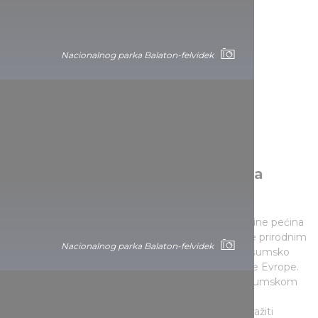
Nacionalnog parka Balaton-felvidek
Divljač i šume Nacionalnog parka
Dunav-Drava
Pođite tragom srna preko brda, spustite se u dubine pećina
u Nacionalnom parku Dunav-Drava. Pejzaž obiluje prirodnim
Nacionalnog parka Balaton-felvidek
blagom kao što je prastaro polje kleke u Barču ili šumsko
područje Gemenc, najveća plavna šuma Centralne Evrope.
Možete je proći uzduž i popreko brodom ili, čak, šumskom
železnicom. Brdo Meček takođe pripada ovom
nacionalnom parku, gde tokom izleta možete istražiti