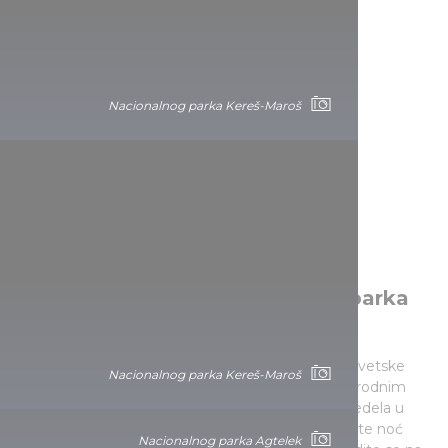
Nacionalnog parka Kereš-Maroš
Nacionalnog parka Agtelek
Zvezdano nebo i ždrepci u trku,
poseban doživljaj Nacionalnog parka
Hortobađ
Prvi nacionalni park u Mađarskoj nalazi se na listi svetske
Nacionalnog parka Kereš-Maroš
baštine UNESCO-a. Zahvaljujući istoriji, prirodi i narodnim
tradicijama Hortobađa, to je jedan od najlepših predela u
zemlji, značajno mesto mađarske istorije. Provedite noć
Nacionalnog parka Agtelek