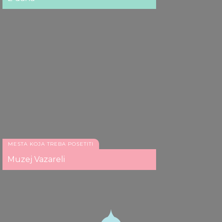
MESTA KOJA TREBA POSETITI
Muzej Vazareli