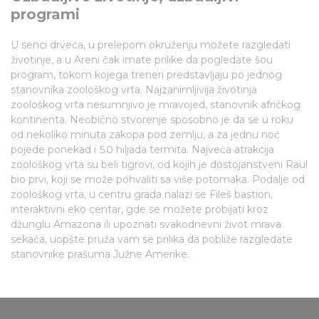
programi
U senci drveća, u prelepom okruženju možete razgledati
životinje, a u Areni čak imate prilike da pogledate šou
program, tokom kojega treneri predstavljaju po jednog
stanovnika zoološkog vrta. Najzanimljivija životinja
zoološkog vrta nesumnjivo je mravojed, stanovnik afričkog
kontinenta. Neobično stvorenje sposobno je da se u roku
od nekoliko minuta zakopa pod zemlju, a za jednu noć
pojede ponekad i 50 hiljada termita. Najveća atrakcija
zoološkog vrta su beli tigrovi, od kojih je dostojanstveni Raul
bio prvi, koji se može pohvaliti sa više potomaka. Podalje od
zoološkog vrta, u centru grada nalazi se Fileš bastion,
interaktivni eko centar, gde se možete probijati kroz
džunglu Amazona ili upoznati svakodnevni život mrava
sekača, uopšte pruža vam se prilika da pobliže razgledate
stanovnike prašuma Južne Amerike.