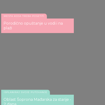
may combine it with other information that you’ve
provided to them or that they’ve collected from your use
of their services.
MESTA KOJA TREBA POSETITI
Porodično opuštanje u vodi i na
plaži
ISPLANIRAJ SVOJE PUTOVANJE
Oblast Šoprona Mađarska za starije -
2 dana