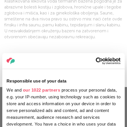
Klasifikovana lekovita voda termalnih bazena pogodna je za
abrazivne bolesti kostiju i zglobova, hronične upale i tegobe
zglobova i mišića, kao i za ginekološka oboljenja. Saune,
smeštene na dva nivoa pravo su ostrvo mira: naći ćete ovde
finsku i infra saunu, parnu kabinu, tepidarijum i slanu kabinu.
U nesvakidašnjem okruženju bazeni na zatvorenom i
otvorenom obećavaju nezaboravnu rekreaciju.
Banja je trenutno u fazi renoviranja i
očekuje se da
će ponovo biti otvorena 2023
. godine, no
medicinske usluge i dalje nesmetano stoje na
raspolaganju posetiocima.
Responsible use of your data
We and
our 1022 partners
process your personal data,
e.g. your IP-number, using technology such as cookies to
store and access information on your device in order to
OBILAZITE MAĐARSKU KAO
serve personalized ads and content, ad and content
MEŠTANI
measurement, audience research and services
development. You have a choice in who uses your data