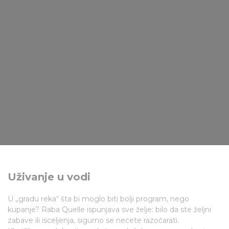
Uživanje u vodi
U „gradu reka“ šta bi moglo biti bolji program, nego
kupanje? Raba Quelle ispunjava sve želje: bilo da ste željni
zabave ili isceljenja, sigurno se nećete razočarati.