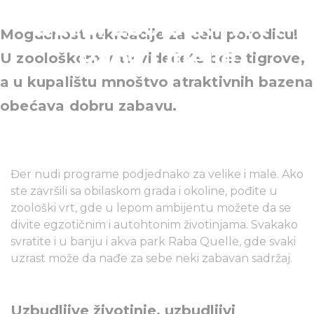
Đeru: Zoološki vrt i
Mogućnost rekreacije za celu porodicu!
Raba Quelle
U zoološkom vrtu videćete bele tigrove,
a u kupalištu mnoštvo atraktivnih bazena
obećava dobru zabavu.
Đer nudi programe podjednako za velike i male. Ako
ste završili sa obilaskom grada i okoline, pođite u
zoološki vrt, gde u lepom ambijentu možete da se
divite egzotičnim i autohtonim životinjama. Svakako
svratite i u banju i akva park Raba Quelle, gde svaki
uzrast može da nađe za sebe neki zabavan sadržaj.
Uzbudljive životinje, uzbudljivi