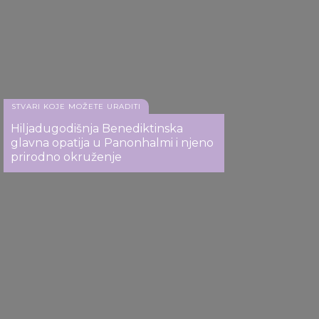
provided to them or that they’ve collected from your use
of their services.
STVARI KOJE MOŽETE URADITI
Hiljadugodišnja Benediktinska
glavna opatija u Panonhalmi i njeno
prirodno okruženje