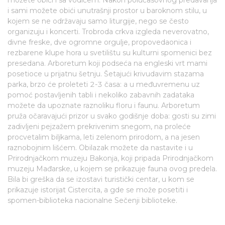
i sami možete obići unutrašnji prostor u baroknom stilu, u
kojem se ne održavaju samo liturgije, nego se često
organizuju i koncerti. Trobroda crkva izgleda neverovatno,
divne freske, dve ogromne orgulje, propovedaonica i
rezbarene klupe hora u svetilištu su kulturni spomenici bez
presedana. Arboretum koji podseća na engleski vrt mami
posetioce u prijatnu šetnju. Šetajući krivudavim stazama
parka, brzo će proleteti 2-3 časa: a u međuvremenu uz
pomoć postavljenih tabli i nekoliko zabavnih zadataka
možete da upoznate raznoliku floru i faunu. Arboretum
pruža očaravajući prizor u svako godišnje doba: gosti su zimi
zadivljeni pejzažem prekrivenim snegom, na proleće
procvetalim biljkama, leti zelenom prirodom, a na jesen
raznobojnim lišćem. Obilazak možete da nastavite i u
Prirodnjačkom muzeju Bakonja, koji pripada Prirodnjačkom
muzeju Mađarske, u kojem se prikazuje fauna ovog predela.
Bila bi greška da se izostavi turistički centar, u kom se
prikazuje istorijat Cistercita, a gde se može posetiti i
spomen-biblioteka nacionalne Sečenji biblioteke.