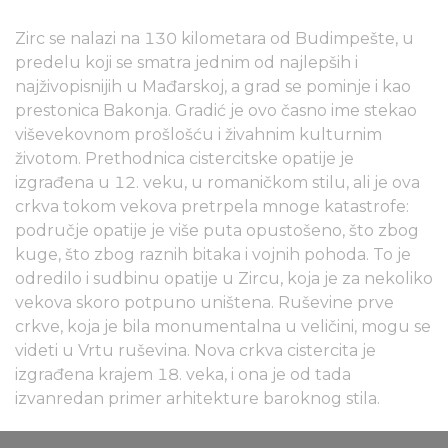
Zirc se nalazi na 130 kilometara od Budimpešte, u
predelu koji se smatra jednim od najlepših i
najživopisnijih u Mađarskoj, a grad se pominje i kao
prestonica Bakonja. Gradić je ovo časno ime stekao
viševekovnom prošlošću i živahnim kulturnim
životom. Prethodnica cistercitske opatije je
izgrađena u 12. veku, u romaničkom stilu, ali je ova
crkva tokom vekova pretrpela mnoge katastrofe:
područje opatije je više puta opustošeno, što zbog
kuge, što zbog raznih bitaka i vojnih pohoda. To je
odredilo i sudbinu opatije u Zircu, koja je za nekoliko
vekova skoro potpuno uništena. Ruševine prve
crkve, koja je bila monumentalna u veličini, mogu se
videti u Vrtu ruševina. Nova crkva cistercita je
izgrađena krajem 18. veka, i ona je od tada
izvanredan primer arhitekture baroknog stila.