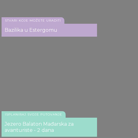
STVARI KOJE MOŽETE URADITI
Bazilika u Estergomu
ISPLANIRAJ SVOJE PUTOVANJE
Jezero Balaton Mađarska za
avanturiste - 2 dana