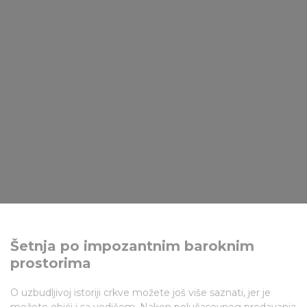
Šetnja po impozantnim baroknim
prostorima
O uzbudljivoj istoriji crkve možete još više saznati, jer je
možete obići i sa vodičem. Nakon polučasovnog predavanja