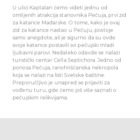
U ulici Kaptalan ćemo videti jednu od
omiljenih atrakcija stanovnika Pečuja, prvi zid
za katance Mađarske. O tome, kako je ovaj
zid za katance nastao u Pečuju, postoje
samo anegdote, ali je sigurno da su ovde
svoje katance postavili svi pečujski mladi
ljubavni parovi. Nedaleko odavde se nalazi
turistički centar Cella Septichora. Jedno od
ponosa Pečuja, ranohrišćanska nekropola
koja se nalazi na listi Svetske baštine.
Preporučljivo je unapred se prijaviti za
vođenu turu, gde ćemo još više saznati o
pečujskim relikvijama.