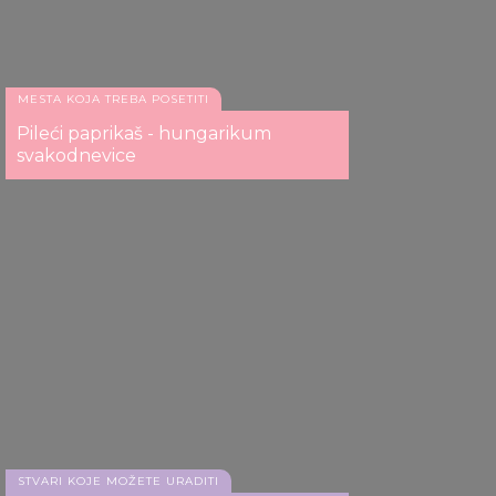
MESTA KOJA TREBA POSETITI
Pileći paprikaš - hungarikum
svakodnevice
STVARI KOJE MOŽETE URADITI