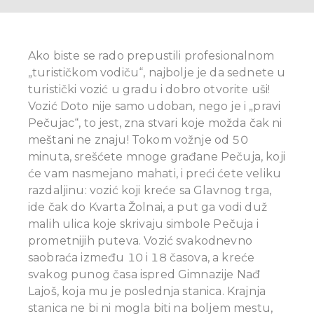
Ako biste se rado prepustili profesionalnom
„turističkom vodiču“, najbolje je da sednete u
turistički vozić u gradu i dobro otvorite uši!
Vozić Doto nije samo udoban, nego je i „pravi
Pečujac“, to jest, zna stvari koje možda čak ni
meštani ne znaju! Tokom vožnje od 50
minuta, srešćete mnoge građane Pečuja, koji
će vam nasmejano mahati, i preći ćete veliku
razdaljinu: vozić koji kreće sa Glavnog trga,
ide čak do Kvarta Žolnai, a put ga vodi duž
malih ulica koje skrivaju simbole Pečuja i
prometnijih puteva. Vozić svakodnevno
saobraća između 10 i 18 časova, a kreće
svakog punog časa ispred Gimnazije Nađ
Lajoš, koja mu je poslednja stanica. Krajnja
stanica ne bi ni mogla biti na boljem mestu,