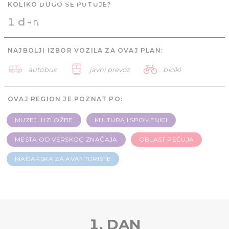
KOLIKO DUGO SE PUTUJE?
avanturiste - 1 dan
1 dan
NAJBOLJI IZBOR VOZILA ZA OVAJ PLAN:
autobus
javni prevoz
bicikl
OVAJ REGION JE POZNAT PO:
MUZEJI I IZLOŽBE
KULTURA I SPOMENICI
MESTA OD VERSKOG ZNAČAJA
OBLAST PEČUJA
MAĐARSKA ZA AVANTURISTE
1. DAN