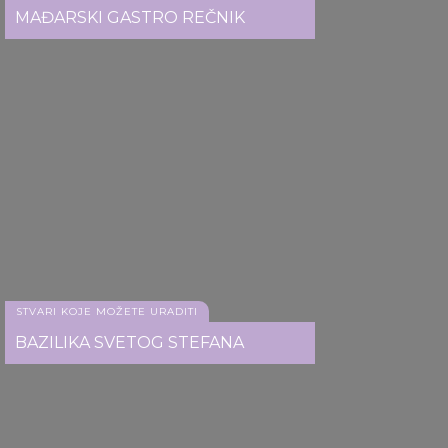
MAĐARSKI GASTRO REČNIK
STVARI KOJE MOŽETE URADITI
BAZILIKA SVETOG STEFANA