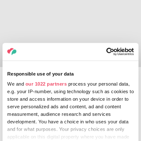
Responsible use of your data
We and
our 1022 partners
process your personal data,
A kad smo već kod uzbudljivih zgrada,
e.g. your IP-number, using technology such as cookies to
nemojmo izostaviti jedan od simbola Pečuja,
store and access information on your device in order to
Katedralu. Dolaskom na trg Dom,
serve personalized ads and content, ad and content
ugledaćemo zadivljujući simbol Pečuja sa
measurement, audience research and services
četiri tornja, katedralu Sveti Petar i Sveti
development. You have a choice in who uses your data
Pavle. Malo je poznato da možete da se
and for what purposes. Your privacy choices are only
popnete na vidikovac tornja katedrale,
applicable on this digital property where you have made
naravno, ne sami, već u okviru