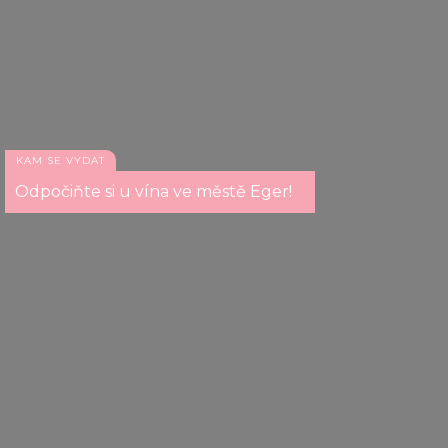
provided to them or that they’ve collected from your use
of their services.
KAM SE VYDAT
Odpočiňte si u vína ve městě Eger!