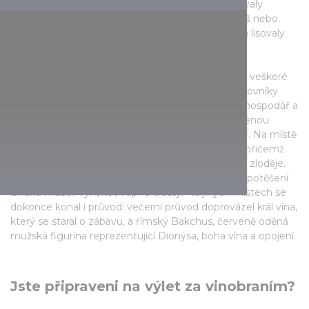
večeři: kromě neodmyslitelných pagáčů připravovaly
sklizňové pokrmy (masovou polévku, hovězí guláš nebo
dušené skopové na ohni, zelí Székely a koblížky) a lisovaly
čerstvý mošt.
Na konci dne zazněla píseň, která oznamovala, že veškeré
víno byl odklizeno a může přijet povoz, který pracovníky
odveze zpět do vesnice. Poté byl přivítán místní hospodář a
statkář (někteří si vyrobili korunu z hroznů ozdobenou
stuhou) a za soumraku začal ples se spoustou her. Na místě
legrační soutěže byly například zavěšeny hrozny, přičemž
někteří muži hráli dudáky, kteří hlídají hrozny, a jiní zloděje.
Poražení byli hodnoceni svéráznou porotou a pro potěšení
diváků museli vykonat vtipné tresty. Na jiných místech se
dokonce konal i průvod: večerní průvod doprovázel král vína,
který se staral o zábavu, a římský Bakchus, červeně oděná
mužská figurína reprezentující Dionýsa, boha vína a opojení.
Jste připraveni na výlet za vinobraním?