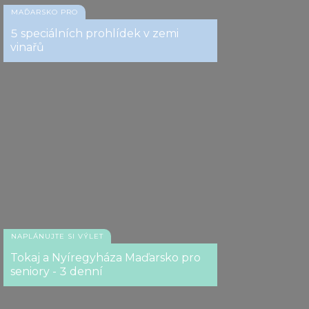
MAĎARSKO PRO
5 speciálních prohlídek v zemi
vinařů
NAPLÁNUJTE SI VÝLET
Tokaj a Nyíregyháza Maďarsko pro
seniory - 3 denní