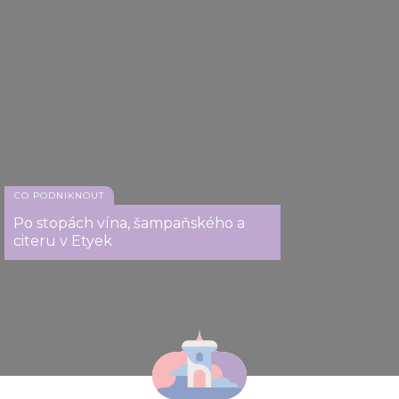
CO PODNIKNOUT
Po stopách vína, šampaňského a
citeru v Etyek