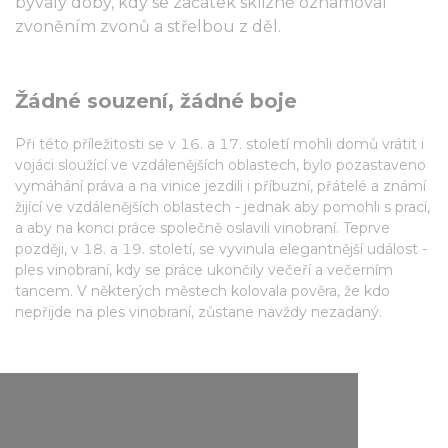
bývaly doby, kdy se začátek sklizně oznamoval
zvoněním zvonů a střelbou z děl.
Žádné souzení, žádné boje
Při této příležitosti se v 16. a 17. století mohli domů vrátit i
vojáci sloužící ve vzdálenějších oblastech, bylo pozastaveno
vymáhání práva a na vinice jezdili i příbuzní, přátelé a známí
žijící ve vzdálenějších oblastech - jednak aby pomohli s prací,
a aby na konci práce společně oslavili vinobraní. Teprve
později, v 18. a 19. století, se vyvinula elegantnější událost -
ples vinobraní, kdy se práce ukončily večeří a večerním
tancem. V některých městech kolovala pověra, že kdo
nepřijde na ples vinobraní, zůstane navždy nezadaný.