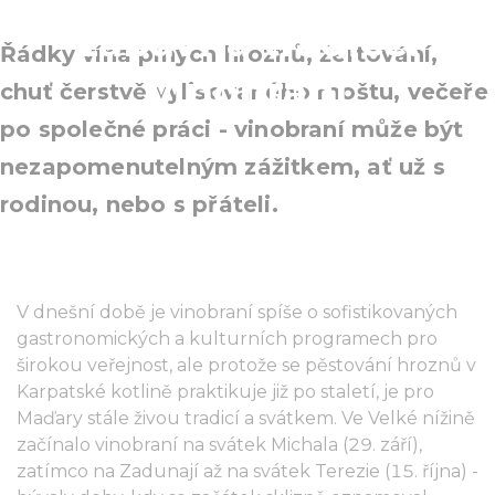
zábavná tradice:
Řádky vína plných hroznů, žertování,
vinobraní
chuť čerstvě vylisovaného moštu, večeře
po společné práci - vinobraní může být
nezapomenutelným zážitkem, ať už s
rodinou, nebo s přáteli.
V dnešní době je vinobraní spíše o sofistikovaných
gastronomických a kulturních programech pro
širokou veřejnost, ale protože se pěstování hroznů v
Karpatské kotlině praktikuje již po staletí, je pro
Maďary stále živou tradicí a svátkem. Ve Velké nížině
začínalo vinobraní na svátek Michala (29. září),
zatímco na Zadunají až na svátek Terezie (15. října) -