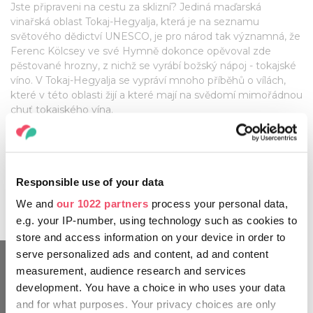
Jste připraveni na cestu za sklizní? Jediná maďarská
vinařská oblast Tokaj-Hegyalja, která je na seznamu
světového dědictví UNESCO, je pro národ tak významná, že
Ferenc Kölcsey ve své Hymně dokonce opěvoval zde
pěstované hrozny, z nichž se vyrábí božský nápoj - tokajské
víno. V Tokaj-Hegyalja se vypráví mnoho příběhů o vílách,
které v této oblasti žijí a které mají na svědomí mimořádnou
chuť tokajského vína.
Kvůli lahodným vínům, slavným sklípkům, skvělým
příběhům vinařů, úžasným turistickým stezkám a
restauracím s krásným výhledem se vyplatí cestovat a
Responsible use of your data
poznávat různé vinařské oblasti Maďarska v období
vinobraní.
We and
our 1022 partners
process your personal data,
e.g. your IP-number, using technology such as cookies to
store and access information on your device in order to
serve personalized ads and content, ad and content
measurement, audience research and services
development. You have a choice in who uses your data
and for what purposes. Your privacy choices are only