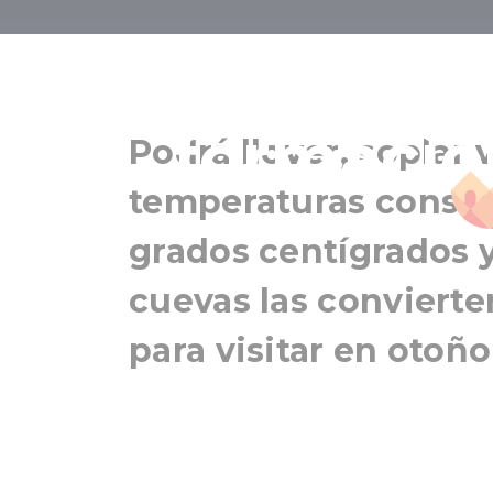
En busca de
formacio
Podrá llover, soplar 
temperaturas consta
grados centígrados y 
cuevas las convierte
para visitar en otoño