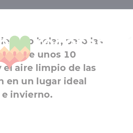
 estalactitas y
La Cueva Csodabogyós
nes rocosas
Balatonederics
viento o helar, pero las
Balaton
ntes de unos 10
el aire limpio de las
n en un lugar ideal
 e invierno.