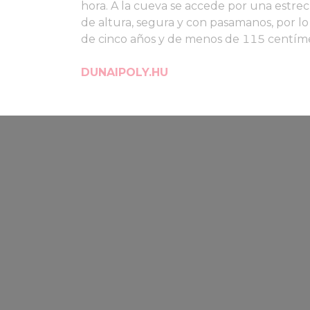
hora. A la cueva se accede por una estre
de altura, segura y con pasamanos, por l
de cinco años y de menos de 115 centíme
DUNAIPOLY.HU