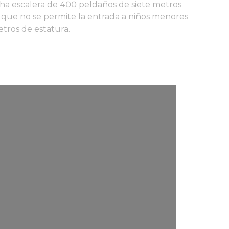
cha escalera de 400 peldaños de siete metros
o que no se permite la entrada a niños menores
tros de estatura.