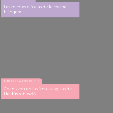
Las recetas clásicas de la cocina
húngara
LUGARES A LOS QUE IR
Chapuzón en las frescas aguas de
Hajdúszoboszló