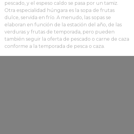
pescado, y el espeso caldo se pasa por un tamiz.
Otra especialidad húngara es la sopa de frutas
dulce, servida en frío. A menudo, las sopas se
elaboran en función de la estación del año, de las
verduras y frutas de temporada, pero pueden
también seguir la oferta de pescado o carne de caza
conforme a la temporada de pesca o caza.