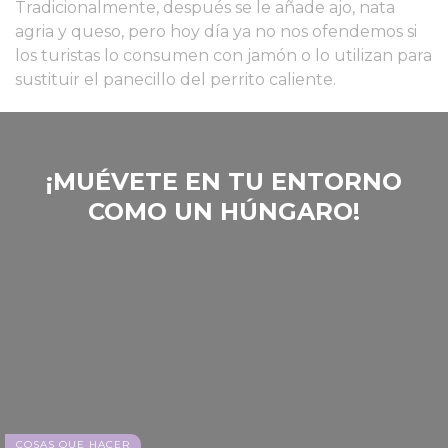
Tradicionalmente, después se le añade ajo, nata
agria y queso, pero hoy día ya no nos ofendemos si
los turistas lo consumen con jamón o lo utilizan para
sustituir el panecillo del perrito caliente.
‎¡MUÉVETE EN TU ENTORNO
COMO UN HÚNGARO!
COSAS QUE HACER