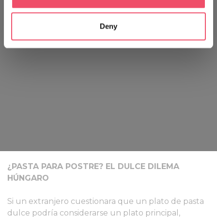
Collect information about your geographical location
which can be accurate to within several meters
Deny
Identify your device by actively scanning it for
specific characteristics (fingerprinting)
Find out more about how your personal data is processed
and set your preferences in the
details section
.
We use cookies to personalise content and ads, to
provide social media features and to analyse our traffic.
We also share information about your use of our site with
our social media, advertising and analytics partners who
may combine it with other information that you’ve
provided to them or that they’ve collected from your use
of their services.
¿PASTA PARA POSTRE? EL DULCE DILEMA
HÚNGARO
Si un extranjero cuestionara que un plato de pasta
dulce podría considerarse un plato principal,