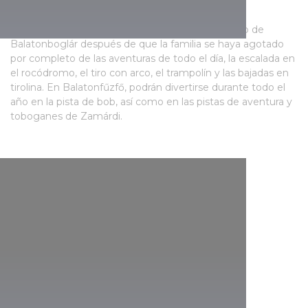
DEL LAGO BALATON
Admiren el lago Balaton desde el mirador esférico de
Balatonboglár después de que la familia se haya agotado
por completo de las aventuras de todo el día, la escalada en
el rocódromo, el tiro con arco, el trampolín y las bajadas en
tirolina. En Balatonfűzfő, podrán divertirse durante todo el
año en la pista de bob, así como en las pistas de aventura y
toboganes de Zamárdi.