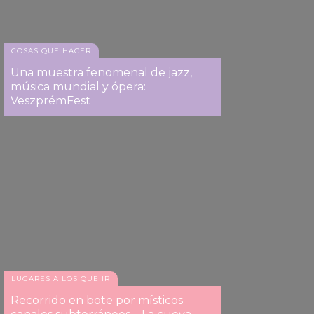
COSAS QUE HACER
Una muestra fenomenal de jazz,
música mundial y ópera:
VeszprémFest
LUGARES A LOS QUE IR
Recorrido en bote por místicos