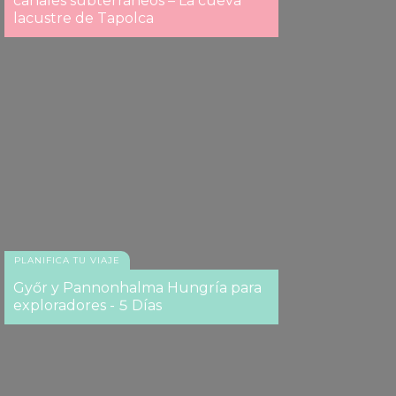
canales subterráneos – La cueva
lacustre de Tapolca
PLANIFICA TU VIAJE
Győr y Pannonhalma Hungría para
exploradores - 5 Días