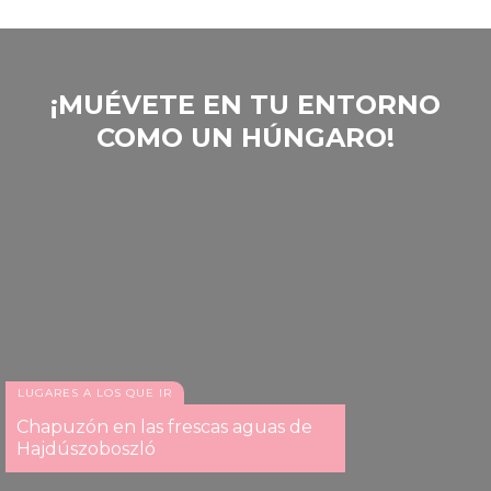
‎¡MUÉVETE EN TU ENTORNO
COMO UN HÚNGARO!
LUGARES A LOS QUE IR
Chapuzón en las frescas aguas de
Hajdúszoboszló