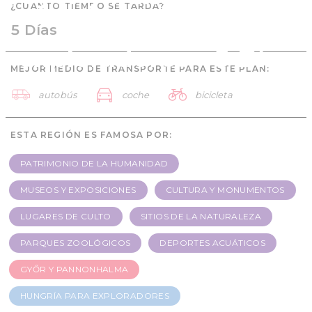
¿CUÁNTO TIEMPO SE TARDA?
Hungría para
5 Días
exploradores - 5 Días
MEJOR MEDIO DE TRANSPORTE PARA ESTE PLAN:
autobús
coche
bicicleta
ESTA REGIÓN ES FAMOSA POR:
PATRIMONIO DE LA HUMANIDAD
MUSEOS Y EXPOSICIONES
CULTURA Y MONUMENTOS
LUGARES DE CULTO
SITIOS DE LA NATURALEZA
PARQUES ZOOLÓGICOS
DEPORTES ACUÁTICOS
GYŐR Y PANNONHALMA
HUNGRÍA PARA EXPLORADORES