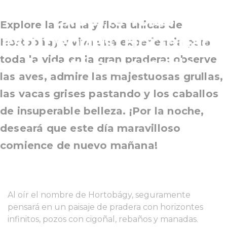
experiencias
Explore la fauna y flora únicas de
estupendas: Hortobágy
Hortobágy y viva una experiencia para
toda la vida en la gran pradera: observe
le está esperando.
las aves, admire las majestuosas grullas,
las vacas grises pastando y los caballos
de insuperable belleza. ¡Por la noche,
deseará que este día maravilloso
comience de nuevo mañana!
Al oír el nombre de Hortobágy, seguramente
pensará en un paisaje de pradera con horizontes
infinitos, pozos con cigoñal, rebaños y manadas.