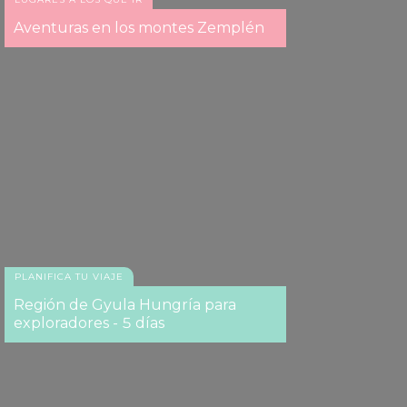
Aventuras en los montes Zemplén
El Lago Tisza
PLANIFICA TU VIAJE
Región de Gyula Hungría para
exploradores - 5 días