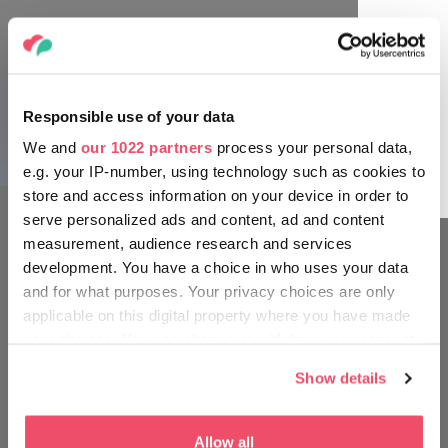
El Lago Tisza
La migración de las grullas
Hortobágy es un lugar de descanso ideal para las grullas. En
octubre, se pueden ver miles de enormes y majestuosas
Responsible use of your data
aves volando en filas regulares por los cielos de la pradera.
We and
our 1022 partners
process your personal data,
El Lago Tisza
¡Una experiencia sin igual para recordar siempre!
e.g. your IP-number, using technology such as cookies to
store and access information on your device in order to
serve personalized ads and content, ad and content
measurement, audience research and services
development. You have a choice in who uses your data
‎¡MUÉVETE EN TU ENTORNO
and for what purposes. Your privacy choices are only
COMO UN HÚNGARO!
applicable on this digital property where you have made
your choices. You can change or withdraw your consent
any time from the Cookie Declaration or by clicking on
Show details
the Privacy trigger icon.
El Lago Tisza
If you allow, we would also like to:
Allow all