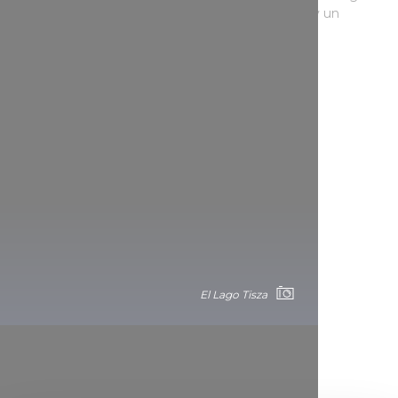
Tisza desde una cabaña de observación de aves y un
mirador, mientras pasea por un camino de tablas.
Hortobágy
El Lago Tisza