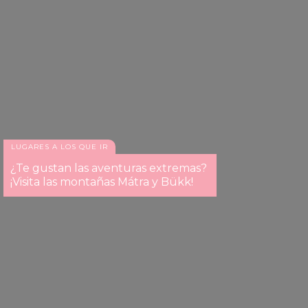
LUGARES A LOS QUE IR
¿Te gustan las aventuras extremas?
¡Visita las montañas Mátra y Bükk!