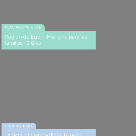
PLANIFICA TU VIAJE
Región de Eger - Hungría para las
familias - 3 días
HUNGRÍA PARA
¿Adicto a la adrenalina? ¡Pruebe