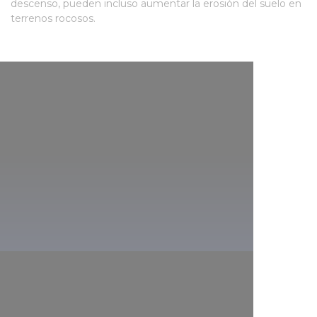
descenso, pueden incluso aumentar la erosión del suelo en
terrenos rocosos.