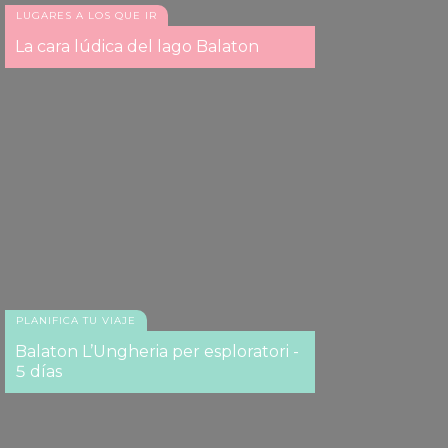
LUGARES A LOS QUE IR
La cara lúdica del lago Balaton
PLANIFICA TU VIAJE
Balaton L’Ungheria per esploratori -
5 días