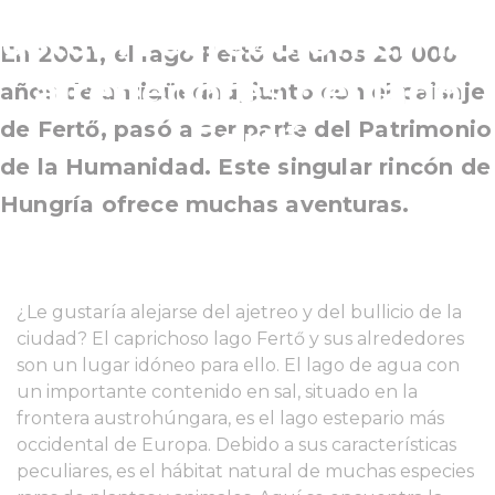
usted: recreación en los
En 2001, el lago Fertő de unos 20 000
alrededores del lago
años de antigüedad, junto con el paisaje
de Fertő, pasó a ser parte del Patrimonio
Fertő
de la Humanidad. Este singular rincón de
Hungría ofrece muchas aventuras.
¿Le gustaría alejarse del ajetreo y del bullicio de la
ciudad? El caprichoso lago Fertő y sus alrededores
son un lugar idóneo para ello. El lago de agua con
un importante contenido en sal, situado en la
frontera austrohúngara, es el lago estepario más
occidental de Europa. Debido a sus características
peculiares, es el hábitat natural de muchas especies