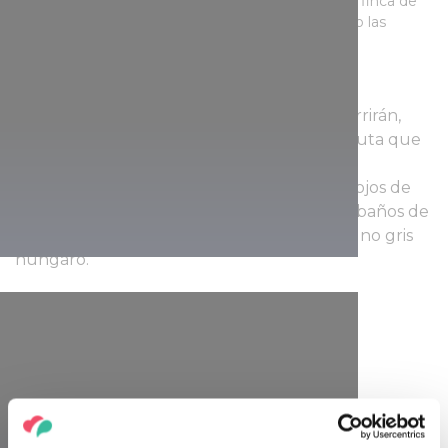
Sarród, donde podrá conocer la antigua vida de la finca de
150 años, los antiguos oficios artesanos, así como las
formas tradicionales de agricultura.
Los aficionados al deporte tampoco se aburrirán,
puesto que la zona es famosa por la ciclorruta que
da la vuelta al lago. Durante el recorrido,
pintorescos paisajes se despliegan ante los ojos de
excursionista, a orillas del lago podrá ver rebaños de
ovejas racka, manadas de búfalos y de vacuno gris
húngaro.