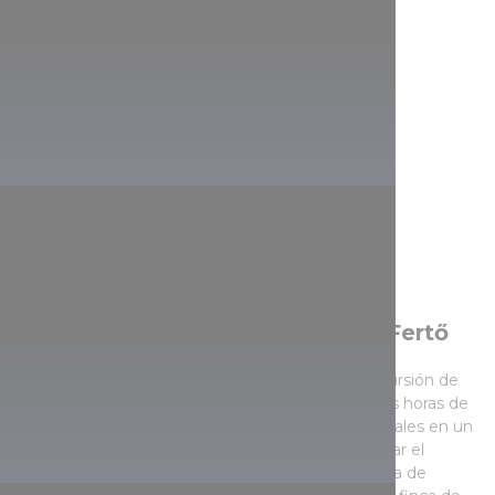
Pedaleando alrededor del lago Fertő
Si le apetece, incluso podrá participar en una excursión de
observación ornitológica en canoa en las primeras horas de
la mañana, o explorar el agua cubierta de cañaverales en un
barco solar. Durante sus recorridos, no olvide visitar el
Centro de Visitantes de Lászlómajor situado cerca de