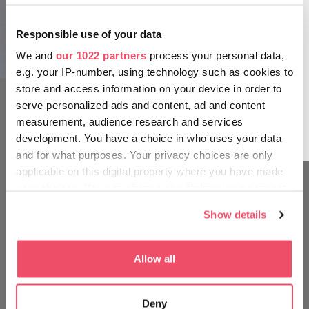
Responsible use of your data
We and
our 1022 partners
process your personal data,
e.g. your IP-number, using technology such as cookies to
store and access information on your device in order to
serve personalized ads and content, ad and content
measurement, audience research and services
development. You have a choice in who uses your data
and for what purposes. Your privacy choices are only
applicable on this digital property where you have made
your choices. You can change or withdraw your consent
any time from the Cookie Declaration or by clicking on
‎¡MUÉVETE EN TU ENTORNO
Show details
the Privacy trigger icon.
COMO UN HÚNGARO!
If you allow, we would also like to:
Allow all
Collect information about your geographical location
which can be accurate to within several meters
Deny
Identify your device by actively scanning it for