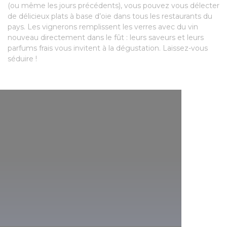
(ou même les jours précédents), vous pouvez vous délecter
de délicieux plats à base d’oie dans tous les restaurants du
pays. Les vignerons remplissent les verres avec du vin
nouveau directement dans le fût : leurs saveurs et leurs
parfums frais vous invitent à la dégustation. Laissez-vous
séduire !