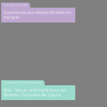
CHOSES À FAIRE
Expériences aux étoiles Michelin en
Hongrie
PLANIFIEZ VOTRE VOYAGE
Bük - Sárvár La Hongrie pour les
familles - Excursion de 3 jours