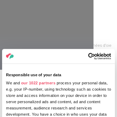
Fête d’oie
Dans les villes et les villages en province, des journées d’oie
et de festivals conviviaux sont organisés, les hôtels
proposent également des offres spéciales dans le thème
de l’oie. Fin d’automne-début hiver, c’est agréable de se
plonger dans le monde des espaces de bien-être : se
baigner dans l’eau curative chaude ou contempler depuis la
Responsible use of your data
fenêtre du sauna les arbres aux feuilles jaunissantes et à
We and
our 1022 partners
process your personal data,
feuilles persistantes toujours verdoyants. Dans les
e.g. your IP-number, using technology such as cookies to
établissements d’hébergement, de nombreux ateliers et
activités manuelles liés au personnage de Martin sont
store and access information on your device in order to
proposés aux enfants.
serve personalized ads and content, ad and content
measurement, audience research and services
development. You have a choice in who uses your data