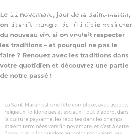
de Saint-Martin, vous
Le 11 novembre, jour de la Saint-Martin,
pouvez manger sans
on devrait manger du rôti d’oie et siroter
du nouveau vin, si on voulait respecter
mesurer
les traditions – et pourquoi ne pas le
faire ? Renouez avec les traditions dans
votre quotidien et découvrez une partie
de notre passé !
La Saint-Martin est une fête complexe, avec aspects
religieux, folkloriques et sociaux. Tout d’abord, dans
la culture paysanne, les récoltes dans les champs
étaient terminées vers fin novembre, et c’est à cette
époque que les ouvriers agricoles recevaient leur