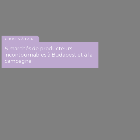
may combine it with other information that you’ve
provided to them or that they’ve collected from your use
of their services.
CHOSES À FAIRE
5 marchés de producteurs
incontournables à Budapest et à la
campagne