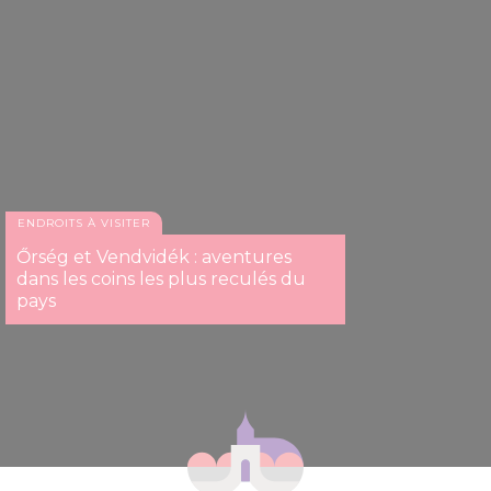
ENDROITS À VISITER
Őrség et Vendvidék : aventures
dans les coins les plus reculés du
pays