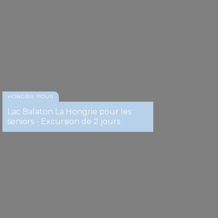
HONGRIE POUR
Lac Balaton La Hongrie pour les
seniors - Excursion de 2 jours