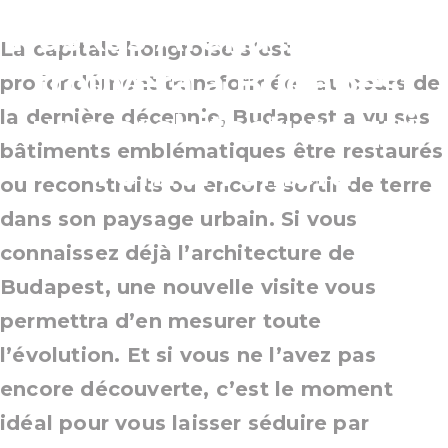
Puskás Aréna : chacun
La capitale hongroise s’est
trouvera à Budapest
profondément transformée : au cours de
la dernière décennie, Budapest a vu ses
une architecture qui
bâtiments emblématiques être restaurés
l’émerveillera
ou reconstruits ou encore sortir de terre
dans son paysage urbain. Si vous
connaissez déjà l’architecture de
Budapest, une nouvelle visite vous
permettra d’en mesurer toute
l’évolution. Et si vous ne l’avez pas
encore découverte, c’est le moment
idéal pour vous laisser séduire par