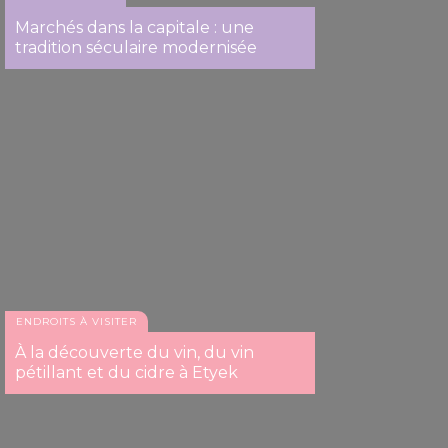
Marchés dans la capitale : une
tradition séculaire modernisée
ENDROITS À VISITER
À la découverte du vin, du vin
pétillant et du cidre à Etyek