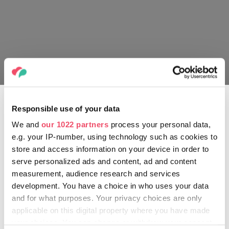
Puskás Aréna
Responsible use of your data
Pest mérite une soirée : du Blaha à la
We and
our 1022 partners
process your personal data,
Bálna Budapest
e.g. your IP-number, using technology such as cookies to
store and access information on your device in order to
On ne fait que passer par une ville tant que l’on ne s’est pas
serve personalized ads and content, ad and content
immergé dans ce flot humain qui traverse chaque
métropole animée aux heures de pointe du matin ou de
measurement, audience research and services
l’après-midi : Budapest ne fait pas exception. L’un des lieux
development. You have a choice in who uses your data
récemment renouvelés où l’on peut ressentir cette énergie
and for what purposes. Your privacy choices are only
est le « Blaha », surnom donné par les habitants à la place
applicable on this digital property where you have made
Blaha Lujza, baptisée en l’honneur de la célèbre actrice
your choices. You can change or withdraw your consent
hongroise, le « rossignol de la nation », disparue il y a tout