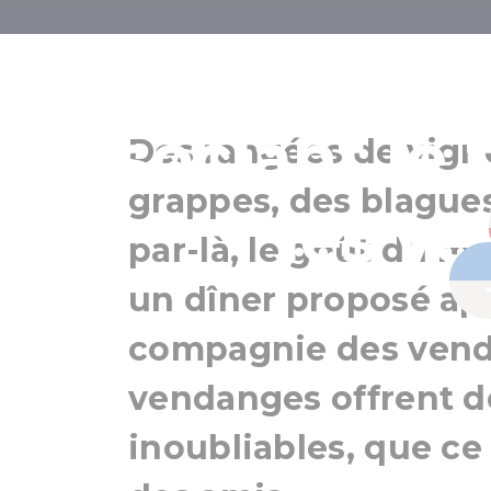
Une traditi
associant le t
Des rangées de vign
grappes, des blagues
les v
par-là, le goût du m
un dîner proposé aprè
compagnie des vend
vendanges offrent d
inoubliables, que ce 