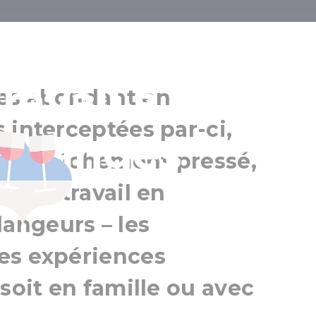
on importante,
ravail à la fête 
es abondant en
 interceptées par-ci,
endanges
oût fraîchement pressé,
s le travail en
angeurs – les
es expériences
soit en famille ou avec