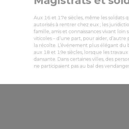
Magistrats et sol
Aux 16 et 17e siècles, même les soldats qu
autorisés à rentrer chez eux ; les juridi
famille, amis et connaissances vivant loi
viticoles – d’une part, pour aider, d’autre 
la récolte. L’événement plus élégant du 
aux 18 et 19e siècles, lorsque les travaux
dansante. Dans certaines villes, des person
ne participaient pas au bal des vendanges