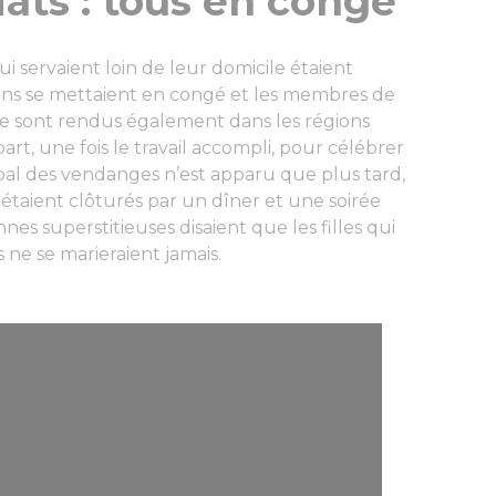
dats : tous en congé
i servaient loin de leur domicile étaient
ctions se mettaient en congé et les membres de
n se sont rendus également dans les régions
part, une fois le travail accompli, pour célébrer
bal des vendanges n’est apparu que plus tard,
 étaient clôturés par un dîner et une soirée
nes superstitieuses disaient que les filles qui
 ne se marieraient jamais.