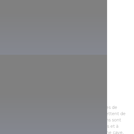
Des héritages familiaux
Dans le haut-Balaton, il y a de nombreuses familles de
vigneron, dans lesquelles les traditions se transmettent de
génération en génération. De nombreux vignerons sont
heureux de partager leurs connaissances pointues et à
transmettre leur amour du vin lors de la visite d’une cave,