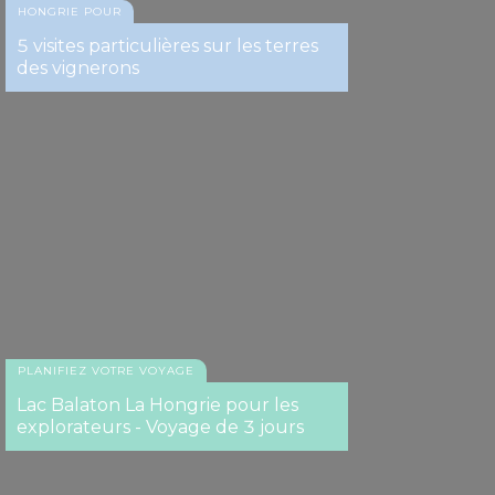
HONGRIE POUR
5 visites particulières sur les terres
des vignerons
PLANIFIEZ VOTRE VOYAGE
Lac Balaton La Hongrie pour les
explorateurs - Voyage de 3 jours