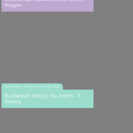
Węgier
ZAPLANUJ SWOJĄ WYCIECZKĘ
Budapeszt Węgry dla rodzin - 3
dniowy