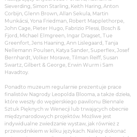
Sieverding, Simon Starling, Keith Haring, Anton
Corbijn, Glenn Brown, Allan Sekula, Martin
Munkácsi, Yona Friedman, Robert Mapplethorpe,
John Cage, Pieter Hugo, Fabrizio Plessi, Bosch &
Fjord, Michael Elmgreen, Ingar Dragset, Tue
Greenfort, Jens Haaning, Ann Lislegaard, Tanja
Nellemann Poulsen, Katya Sander, Superflex, Josef
Bernhardt, Volker Morawe, Tilman Reiff, Susan
Swartz, Gilbert & George, Erwin Wurm i Sam
Havadtoy.
Ponadto muzeum regularnie prezentuje prace
finalistów Nagrody Leopolda Blooma, a także dzieła,
które weszły do węgierskiego pawilonu Biennale
Sztuk Pięknych w Wenecji lub trwających obecnie
międzynarodowych projektów. Możliwe jest
indywidualne zwiedzanie wystaw, jak również z
przewodnikiem w kilku językach. Należy dokonać