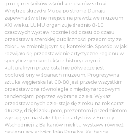
grupę miłośników wśród koneserów sztuki.
Wnętrze skrzydła Müpa po stronie Dunaju
zapewnia świetne miejsce na prawdziwe muzeum
XXI wieku. LUMU organizuje średnio 8-10
czasowych wystaw rocznie i od czasu do czasu
przedstawia szerokiej publiczności przedmioty ze
zbioru w zmieniającym się kontekście. Sposób, w jaki
rozwijało się przedstawienie artystyczne regionu w
specyficznym kontekście historycznym i
kulturalnym przez ostatnie półwiecze jest
podkreślony w ścianach muzeum. Progresywna
sztuka węgierska lat 60-80 jest przede wszystkim
przedstawiona równolegle z międzynarodowymi
tendencjami poprzez wybrane dzieła. Wykaz
przedstawionych dzieł staje się z roku na rok coraz
dłuższy, dzięki zakupom, prezentom i przedmiotom
wynajętym na stałe. Oprócz artystów z Europy
Wschodniej i z Balkanów mieli tu wystawy również
następujący artyści: João Penalva, Katharina