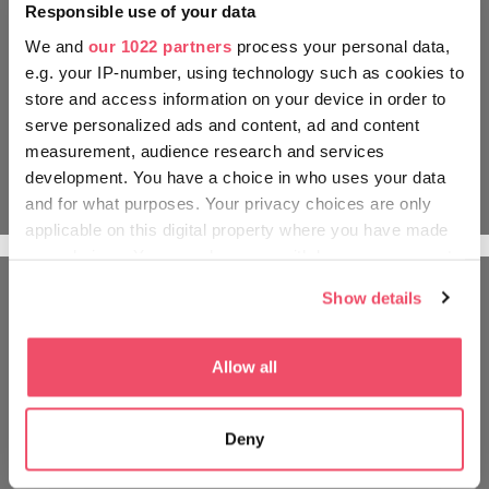
Responsible use of your data
We and
our 1022 partners
process your personal data,
e.g. your IP-number, using technology such as cookies to
store and access information on your device in order to
serve personalized ads and content, ad and content
measurement, audience research and services
development. You have a choice in who uses your data
and for what purposes. Your privacy choices are only
applicable on this digital property where you have made
your choices. You can change or withdraw your consent
any time from the Cookie Declaration or by clicking on
Show details
the Privacy trigger icon.
PODRÓŻUJ TAK JAK WĘGRZY
If you allow, we would also like to:
Allow all
Collect information about your geographical location
which can be accurate to within several meters
Deny
Identify your device by actively scanning it for
specific characteristics (fingerprinting)