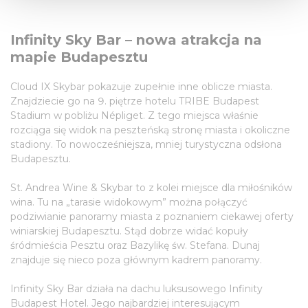
We use cookies to personalise content and ads, to
Infinity Sky Bar – nowa atrakcja na
provide social media features and to analyse our traffic.
mapie Budapesztu
We also share information about your use of our site with
our social media, advertising and analytics partners who
Cloud IX Skybar pokazuje zupełnie inne oblicze miasta.
may combine it with other information that you’ve
Znajdziecie go na 9. piętrze hotelu TRIBE Budapest
provided to them or that they’ve collected from your use
Stadium w pobliżu Népliget. Z tego miejsca właśnie
of their services.
rozciąga się widok na peszteńską stronę miasta i okoliczne
stadiony. To nowocześniejsza, mniej turystyczna odsłona
Budapesztu.
St. Andrea Wine & Skybar to z kolei miejsce dla miłośników
wina. Tu na „tarasie widokowym” można połączyć
podziwianie panoramy miasta z poznaniem ciekawej oferty
winiarskiej Budapesztu. Stąd dobrze widać kopuły
śródmieścia Pesztu oraz Bazylikę św. Stefana. Dunaj
znajduje się nieco poza głównym kadrem panoramy.
Infinity Sky Bar działa na dachu luksusowego Infinity
Budapest Hotel. Jego najbardziej interesującym