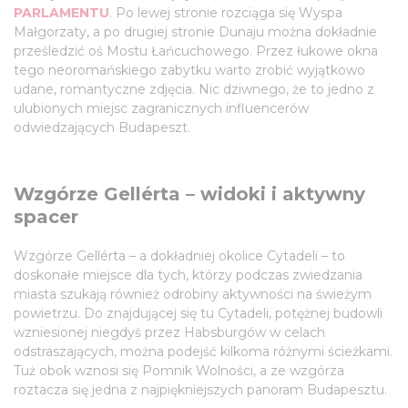
PARLAMENTU
. Po lewej stronie rozciąga się Wyspa
Małgorzaty, a po drugiej stronie Dunaju można dokładnie
prześledzić oś Mostu Łańcuchowego. Przez łukowe okna
tego neoromańskiego zabytku warto zrobić wyjątkowo
udane, romantyczne zdjęcia. Nic dziwnego, że to jedno z
ulubionych miejsc zagranicznych influencerów
odwiedzających Budapeszt.
Wzgórze Gellérta – widoki i aktywny
spacer
Wzgórze Gellérta – a dokładniej okolice Cytadeli – to
doskonałe miejsce dla tych, którzy podczas zwiedzania
miasta szukają również odrobiny aktywności na świeżym
powietrzu. Do znajdującej się tu Cytadeli, potężnej budowli
wzniesionej niegdyś przez Habsburgów w celach
odstraszających, można podejść kilkoma różnymi ścieżkami.
Tuż obok wznosi się Pomnik Wolności, a ze wzgórza
roztacza się jedna z najpiękniejszych panoram Budapesztu.