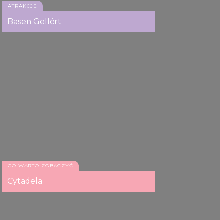
ATRAKCJE
Basen Gellért
CO WARTO ZOBACZYĆ
Cytadela