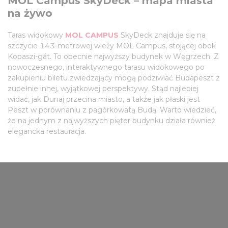
MOL Campus SkyDeck – mapa miasta
na żywo
Taras widokowy
MOL CAMPUS
SkyDeck znajduje się na
szczycie 143-metrowej wieży MOL Campus, stojącej obok
Kopaszi-gát. To obecnie najwyższy budynek w Węgrzech. Z
nowoczesnego, interaktywnego tarasu widokowego po
zakupieniu biletu zwiedzający mogą podziwiać Budapeszt z
zupełnie innej, wyjątkowej perspektywy. Stąd najlepiej
widać, jak Dunaj przecina miasto, a także jak płaski jest
Peszt w porównaniu z pagórkowatą Budą. Warto wiedzieć,
że na jednym z najwyższych pięter budynku działa również
elegancka restauracja.