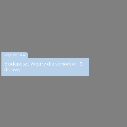
WĘGRY DLA
Budapeszt Węgry dla seniorów - 3
dniowy