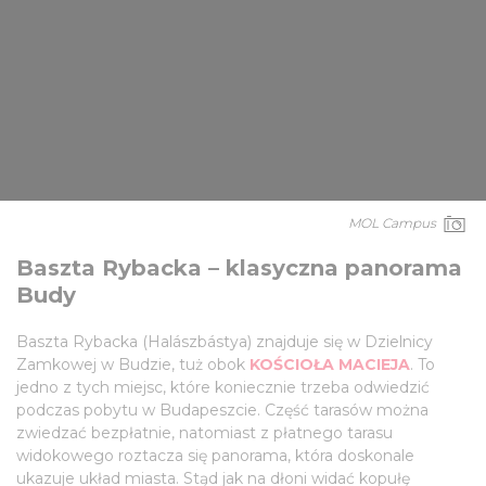
MOL Campus
Baszta Rybacka – klasyczna panorama
Budy
Baszta Rybacka (Halászbástya) znajduje się w Dzielnicy
Zamkowej w Budzie, tuż obok
KOŚCIOŁA MACIEJA
. To
jedno z tych miejsc, które koniecznie trzeba odwiedzić
podczas pobytu w Budapeszcie. Część tarasów można
zwiedzać bezpłatnie, natomiast z płatnego tarasu
widokowego roztacza się panorama, która doskonale
ukazuje układ miasta. Stąd jak na dłoni widać kopułę