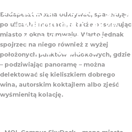
zobaczyć miasto z góry
Budapeszt można odkrywać, spacerując
– wśród nich także
po ulicach i mostach, a także obserwując
miasto z okna tramwaju. Warto jednak
popularne bary
spojrzeć na niego również z wyżej
rooftopowe
położonych punktów widokowych, gdzie
– podziwiając panoramę – można
delektować się kieliszkiem dobrego
wina, autorskim koktajlem albo zjeść
wyśmienitą kolację.