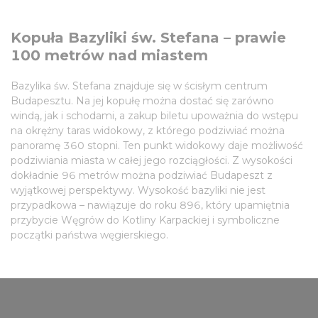
Kopuła Bazyliki św. Stefana – prawie
100 metrów nad miastem
Bazylika św. Stefana znajduje się w ścisłym centrum
Budapesztu. Na jej kopułę można dostać się zarówno
windą, jak i schodami, a zakup biletu upoważnia do wstępu
na okrężny taras widokowy, z którego podziwiać można
panoramę 360 stopni. Ten punkt widokowy daje możliwość
podziwiania miasta w całej jego rozciągłości. Z wysokości
dokładnie 96 metrów można podziwiać Budapeszt z
wyjątkowej perspektywy. Wysokość bazyliki nie jest
przypadkowa – nawiązuje do roku 896, który upamiętnia
przybycie Węgrów do Kotliny Karpackiej i symboliczne
początki państwa węgierskiego.