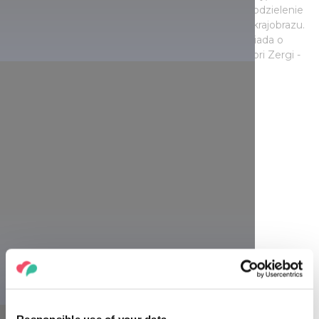
poprosiliśmy popularne osobistości i twórców o podzielenie
się osobistymi historiami na temat węgierskiego krajobrazu.
Tutaj możecie zobaczyć, jak Henry Kettner opowiada o
Lillafüred, Regina Galambos-Parti o Egerze lub Bori Zergi -
o Kőszeg.
Responsible use of your data