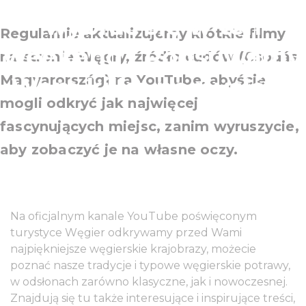
wybrać się w ten
Regularnie aktualizujemy krótkie filmy
weekend? Podsuwamy
na stronie Węgry, źródło cudów (Csodás
Magyarország) na YouTube, abyście
Wam kilka pomysłów!
mogli odkryć jak najwięcej
fascynujących miejsc, zanim wyruszycie,
aby zobaczyć je na własne oczy.
Na oficjalnym kanale YouTube poświęconym
turystyce Węgier odkrywamy przed Wami
najpiękniejsze węgierskie krajobrazy, możecie
poznać nasze tradycje i typowe węgierskie potrawy,
w odsłonach zarówno klasyczne, jak i nowoczesnej.
Znajdują się tu także interesujące i inspirujące treści,