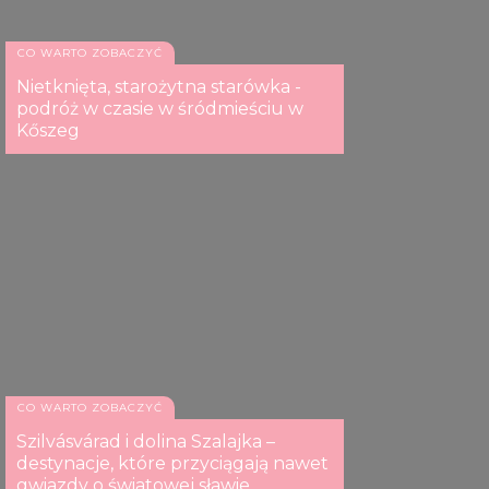
CO WARTO ZOBACZYĆ
Nietknięta, starożytna starówka -
podróż w czasie w śródmieściu w
Kőszeg
CO WARTO ZOBACZYĆ
Szilvásvárad i dolina Szalajka –
destynacje, które przyciągają nawet
gwiazdy o światowej sławie