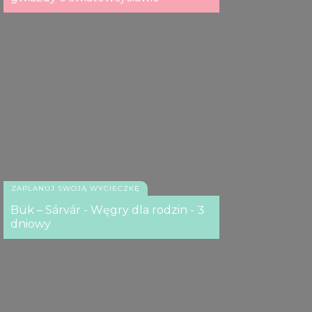
ZAPLANUJ SWOJĄ WYCIECZKĘ
Bük – Sárvár - Węgry dla rodzin - 3
dniowy