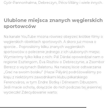
Győr-Pannonhalma, Debreczyn, Pécs-Villány i wiele innych.
Ulubione miejsca znanych węgierskich
sportowców
Na kanale YouTube można również obejrzeć krótkie filmy o
węgierskich obiektach sportowych. A skoro już mowa o
sporcie... Poprosiliśmy kilku znanych węgierskich
sportowców o polecenie jednego z ich ulubionych miejsc.
Wymieńmy tylko kilka z nich: Pál Dárdai opowiedział nam o
regionie Esztergom, Éva Risztov o Debreczynie, a Zsombor
Berecz o wyżynach Balatonu. Na naszej liście odtwarzania
„Grać na swoim boisku” (Hazai Pályán) podróżowaliśmy po
kraju z niektórymi zawodnikami klubu piłkarskiego
Ferencváros, w tym Endre Botką i Dénesem Dibuszem.
Jeśli macie ochotę, dołączcie do nich podczas tej jesiennej
wycieczki! Zdecydowanie warto.