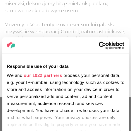
miseczki, dekorujemy bitą śmietanką, polaną
rumowo-czekoladowym sosem.
Możemy jeść autentyczny deser somlói galuska
oczywiście w restauracji Gundel, natomiast ciekawe,
nowofalowe wariacje somlói robi na przykład para
Tamás Széll-Szabina Szulló, László Jahni, Ádám
Mészáros, Gábor Jónás lub László Mihályi.
Oryginalny przepis często służy tylko jako inspiracja,
Responsible use of your data
ale inne wersje też świetnie przekazują bajeczny
charakter tego deseru. Kieliszek sherry, aszú lub
We and
our 1022 partners
process your personal data,
fordítás może być godnym uzupełnieniem tego
e.g. your IP-number, using technology such as cookies to
deseru.
store and access information on your device in order to
serve personalized ads and content, ad and content
measurement, audience research and services
development. You have a choice in who uses your data
and for what purposes. Your privacy choices are only
applicable on this digital property where you have made