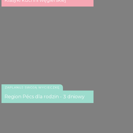
Klasyki kuchni węgierskiej
ZAPLANUJ SWOJĄ WYCIECZKĘ
Region Pécs dla rodzin - 3 dniowy