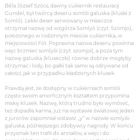
Béla József Szőcs, dawny cukiernik restauracji
Gundel, był twórcą deseru somlói galuska (kluski z
Somló). Lekki deser serwowany w miseczce
otrzymał nazwę od wzgórza Somlyó (czyt. Szomjo),
położonego w rodzinnym mieście cukiernika, w
miejscowości Fót. Poprawna nazwa deseru powinna
więc brzmieć somlyói (czyt. szomjoi), a poza tym
nazwę galuska (kluseczki) równie dobrze mogłyby
otrzymać i lody, bo gałki tak samo są odrywane od
całości, jak w przypadku kładzionych klusek.
Prawdą jest, że dostępny w cukierniach somlói
często swoim amorficznym kształtem przypomina
miskę klusek. Nazwę, którą trudno było wymówić,
też dopadła karma, już na wystawie światowej jeden
z jurorów zapomniał wstawić „y” w nazwie somlyói-
galuska, późniejszego zdobywcy nagrody. W końcu
przysmak ten trafił do annałów, a więc i do