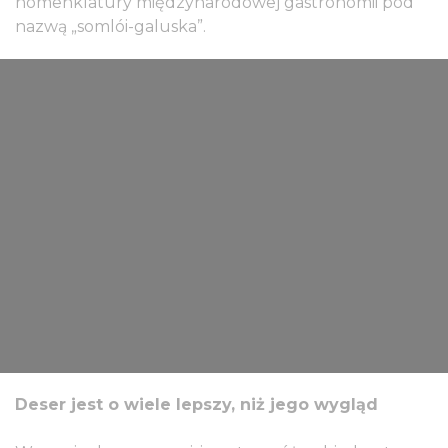
nomenklatury międzynarodowej gastronomii pod
nazwą „somlói-galuska”.
Deser jest o wiele lepszy, niż jego wygląd