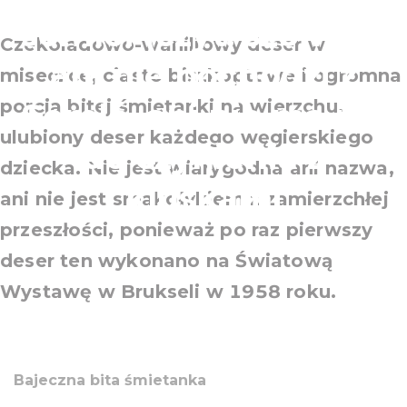
somlói (czyt. szomloi)
Czekoladowo-waniliowy deser w
ani nie pochodzi z
miseczce, ciasto biszkoptowe i ogromna
porcja bitej śmietanki na wierzchu,
Somló, ani nie ma nic
ulubiony deser każdego węgierskiego
do czynienia z
dziecka. Nie jest wiarygodna ani nazwa,
kluskami
ani nie jest smakołykiem z zamierzchłej
przeszłości, ponieważ po raz pierwszy
deser ten wykonano na Światową
Wystawę w Brukseli w 1958 roku.
Bajeczna bita śmietanka