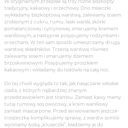
W oryginalnym przepisie są trzy różne biszkopty:
tradycyjny, kakaowy i orzechowy. Dno miseczki
wykładamy biszkoptową warstwą, zalewamy sosem
zrobionym z cukru, rumu, laski wanilii, skórki
pomarańczowej i cytrynowej, smarujemy kremem
waniliowym, a następnie posypujemy rodzynkami i
orzechami. W ten sam sposób umieszczamy drugą
warstwę składników. Trzecią warstwę również
zalewamy sosem i smarujemy dżemem
brzoskwiniowym. Posypujemy proszkiem
kakaowym i wkładamy do lodówki na całą noc.
Do tej chwili wygląda to tak, jak nasączane włoskie
ciasta, z których najbardziej znanym
przedstawicielem jest tiramisu. Zamiast kawy mamy
tutaj rumowy sos owocowy, a krem waniliowy
zamiast mascarpone. Przed serwowaniem jeszcze
troszeczkę komplikujemy sprawę, z warstw somlói
wycinamy łyżką „kluseczki”, kładziemy je do