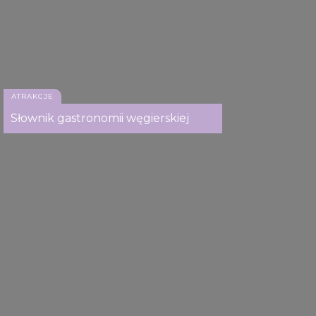
ATRAKCJE
Słownik gastronomii węgierskiej