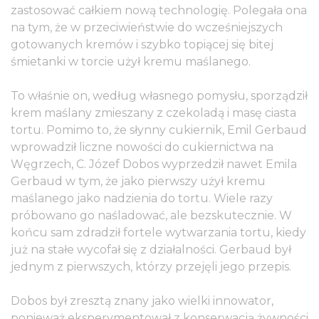
zastosować całkiem nową technologię. Polegała ona
na tym, że w przeciwieństwie do wcześniejszych
gotowanych kremów i szybko topiącej się bitej
śmietanki w torcie użył kremu maślanego.
To właśnie on, według własnego pomysłu, sporządził
krem maślany zmieszany z czekoladą i masę ciasta
tortu. Pomimo to, że słynny cukiernik, Emil Gerbaud
wprowadził liczne nowości do cukiernictwa na
Węgrzech, C. Józef Dobos wyprzedził nawet Emila
Gerbaud w tym, że jako pierwszy użył kremu
maślanego jako nadzienia do tortu. Wiele razy
próbowano go naśladować, ale bezskutecznie. W
końcu sam zdradził fortele wytwarzania tortu, kiedy
już na stałe wycofał się z działalności. Gerbaud był
jednym z pierwszych, którzy przejęli jego przepis.
Dobos był zresztą znany jako wielki innowator,
ponieważ eksperymentował z konserwacją żywności