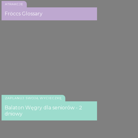
ATRAKCJE
Fröccs Glossary
ZAPLANUJ SWOJĄ WYCIECZKĘ
Balaton Węgry dla seniorów - 2
dniowy