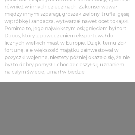
również w innych dziedzinach. Zakonserwował
między innymi szparagi, groszek zielony, trufle, gęsią
wątróbkę i sandacza, wytwarzał nawet ocet tokajski.
Pomimo to, jego największym osiągnięciem był tort
Dobos, który z powodzeniem eksportował do
licznych wielkich miast w Europie. Dzięki temu zbił
fortunę, ale większość majątku zainwestował w
pożyczki wojenne, niestety później okazało się, że nie
był to dobry pomysł. I chociaż cieszył się uznaniem
na całym świecie, umarł w biedzie.