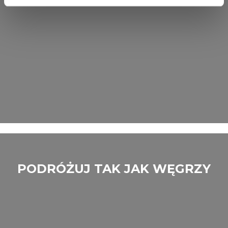
Find out more about how your personal data is processed
and set your preferences in the
details section
.
We use cookies to personalise content and ads, to
provide social media features and to analyse our traffic.
We also share information about your use of our site with
our social media, advertising and analytics partners who
may combine it with other information that you’ve
provided to them or that they’ve collected from your use
of their services.
PODRÓŻUJ TAK JAK WĘGRZY