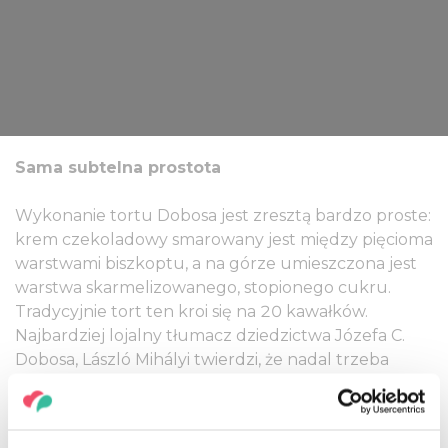
Sama subtelna prostota
Wykonanie tortu Dobosa jest zresztą bardzo proste:
krem czekoladowy smarowany jest między pięcioma
warstwami biszkoptu, a na górze umieszczona jest
warstwa skarmelizowanego, stopionego cukru.
Tradycyjnie tort ten kroi się na 20 kawałków.
Najbardziej lojalny tłumacz dziedzictwa Józefa C.
Dobosa, László Mihályi twierdzi, że nadal trzeba
gwarantować ten gęsty smak, który artysta
wymarzył ponad 130 lat temu.