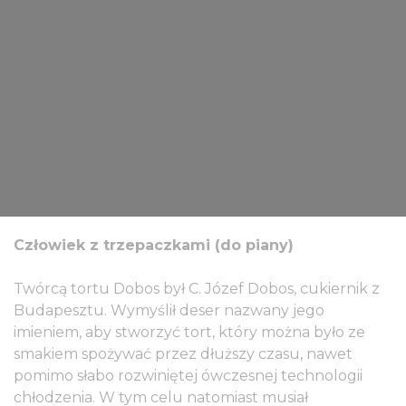
Człowiek z trzepaczkami (do piany)
Twórcą tortu Dobos był C. Józef Dobos, cukiernik z
Budapesztu. Wymyślił deser nazwany jego
imieniem, aby stworzyć tort, który można było ze
smakiem spożywać przez dłuższy czasu, nawet
pomimo słabo rozwiniętej ówczesnej technologii
chłodzenia. W tym celu natomiast musiał