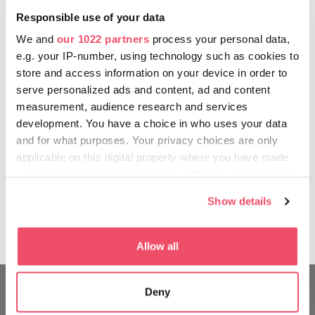
Mistrz cukiernik tłumaczy, że w tym bardzo prostym
Responsible use of your data
torcie wyzwanie polega na prawidłowym ustaleniu
równowagi masła, masła kakaowego, proszku
We and
our 1022 partners
process your personal data,
kakaowego i innych składników, aby tort dał
e.g. your IP-number, using technology such as cookies to
intensywnie kremowe, a jednak lekkie wrażenie.
store and access information on your device in order to
Należy najwięcej uwagi poświęcać oczywiście
serve personalized ads and content, ad and content
„bębenowi”, który jest zrobiony ze
measurement, audience research and services
skarmelizowanego cukru. Według starannie, ale na
development. You have a choice in who uses your data
nowo przemyślanego przepisu wykonują deser
and for what purposes. Your privacy choices are only
następujący cukiernicy: Anna Maczák, Zoltán
applicable on this digital property where you have made
Huszák, Kinga Szász, Zsuzsanna Ötvös, László
your choices. You can change or withdraw your consent
Jámbor, Attila Menyhárt lub Katalin Szabó Miklósné.
any time from the Cookie Declaration or by clicking on
Show details
Prawdziwą klasyką natomiast można delektować się
the Privacy trigger icon.
w cukierni Gerbaud.
If you allow, we would also like to:
Allow all
Collect information about your geographical location
which can be accurate to within several meters
Deny
Identify your device by actively scanning it for
specific characteristics (fingerprinting)