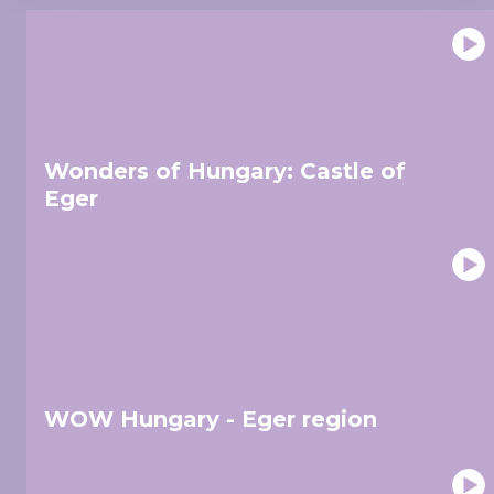
provide social media features and to analyse our traffic.
We also share information about your use of our site with
our social media, advertising and analytics partners who
may combine it with other information that you’ve
provided to them or that they’ve collected from your use
of their services.
Wonders of Hungary: Castle of
Eger
WOW Hungary - Eger region