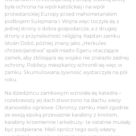
była ochrona na wpół katolickiej i na wpół
protestanckiej Europy przed mahometańskim
podbojem Sulejmana I. Wojna więc toczyła się z
jednej strony o dobra gospodarcze, a z drugiej
strony o przynależność religijną. Kapitan zamku
István Dobó, później znany jako „Herkules
chrześcijaństwa” spalił miasto Egeru otaczające
zamek, aby zbliżające się wojsko nie znalazło żadnej
ochrony. Pobliscy mieszkańcy schronili się więc w
zamku. Skumulowana żywność wystarczyła na pół
roku.
Na dziedzińcu zamkowym wznosiła się katedra –
rozebrawszy jej dach stworzono na dachu wieży
stanowisko ogniowe. Obrońcy zamku mieli zgodnie
ze swoją epoką przeważnie karabiny z knotem,
karabiny krzemienne i arkebuzy- te ostatnie musiały
być podpierane. Mieli oprócz tego swój własny