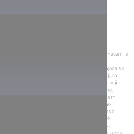
Armia turecka obstrzeliwała zamek 140 armatami, a
obrońcy mieli tylko 24 armaty. Ostatecznie
wytrwałość obrońców zamku, powoli zbliżająca się
zima, trudności z wyżywieniem i ciągle trwająca
epidemia dżumy zmusiła Turków do rezygnacji z
zajęcia twierdzy. Remont mocno zrujnowanej
twierdzy, zaczęto po oblężeniu pod nadzorem
mistrza Francesco Pozzo i architekta Martino
Remiglio trwał aż do lat 1560. W międzyczasie
Paulo Mirandola dalej rozbudowywał zamek
husarski i wewnętrzny zamek. W tym okresie
wybudowano również pięciokątne bastiony zamku