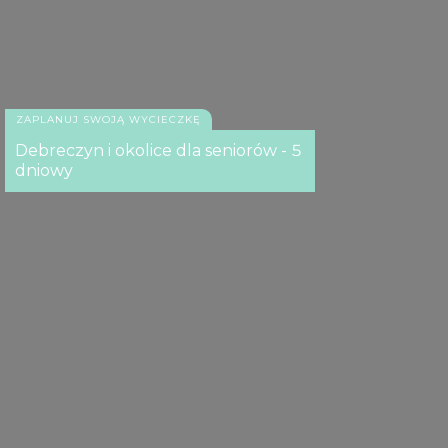
ZAPLANUJ SWOJĄ WYCIECZKĘ
Debreczyn i okolice dla seniorów - 5
dniowy