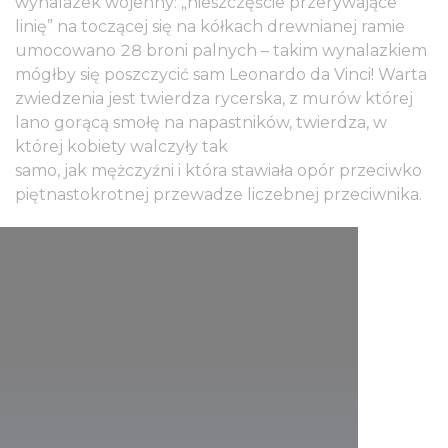
wynalazek wojenny: „nieszczęście przerywające
linię” na toczącej się na kółkach drewnianej ramie
umocowano 28 broni palnych – takim wynalazkiem
mógłby się poszczycić sam Leonardo da Vinci! Warta
zwiedzenia jest twierdza rycerska, z murów której
lano gorącą smołę na napastników, twierdza, w
której kobiety walczyły tak
samo, jak mężczyźni i która stawiała opór przeciwko
piętnastokrotnej przewadze liczebnej przeciwnika.