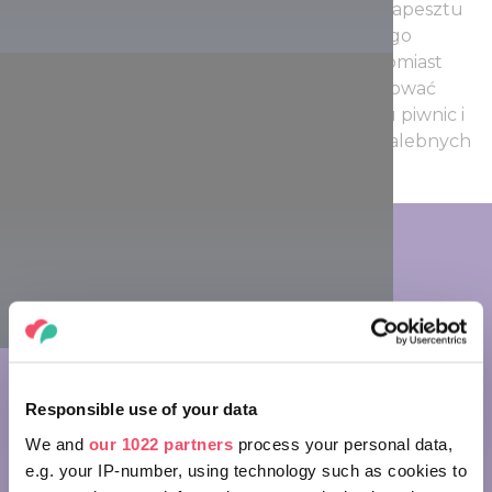
półtorej godziny jazdy samochodem z Budapesztu
zdecydowanie wart jest podróży! Do pełnego
przeżycia zwiedzania Egeru polecamy natomiast
spędzić też noc w Egerze, aby móc degustować
wspomniane wina w bezpośrednim pobliżu piwnic i
z kieliszkiem wina w ręku rozmyślać o chwalebnych
pamiątkach przeszłej epoki.
Responsible use of your data
We and
our 1022 partners
process your personal data,
e.g. your IP-number, using technology such as cookies to