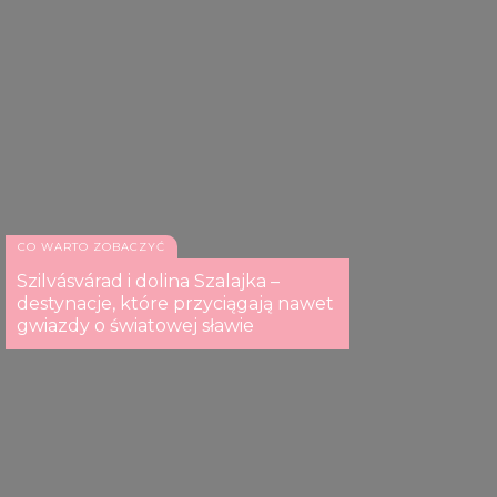
CO WARTO ZOBACZYĆ
Szilvásvárad i dolina Szalajka –
destynacje, które przyciągają nawet
gwiazdy o światowej sławie