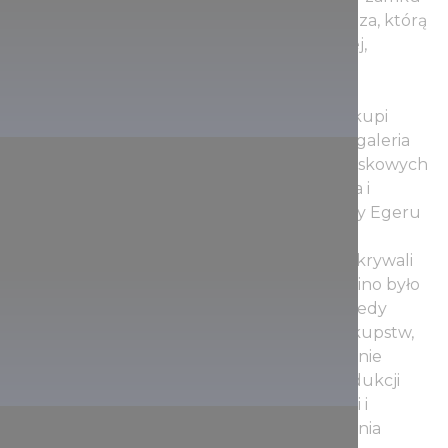
według starego systemu włoskiego. Twierdza, którą
przekształcono na muzeum historii lokalnej,
znajduje się w sercu miasta Eger.
Na jej terenie znajduje się gotycki pałac biskupi
urozmaicony renesansowymi elementami, galeria
lokalna, średniowieczne muzeum figur woskowych
i muzeum więzienne. Drugą atrakcją miasta i
regionu jest wino Egeru. Wzgórza w okolicy Egeru
obsadzono winogronami w XIII-XIV wieku.
Zakonnicy cystersi, którzy tu się osiedlili, pokrywali
swe potrzeby z tych winogron, ponieważ wino było
niezbędne w obrzędach religijnych. Już wtedy
znajdowało się tu jedno z największych biskupstw,
do którego należały całe północno-wschodnie
Węgry. Należało oddać dziesiątą część produkcji
wina – zwaną wtedy dziesięciną – kościołowi i
instytucjom świeckim według rozporządzenia