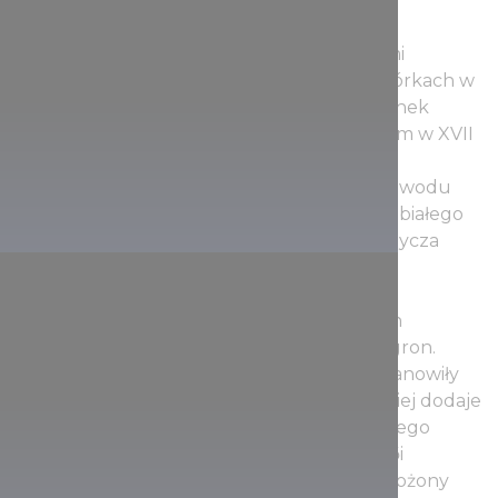
królewskiego.
Później Serbowie uciekający przed Turkami
wprowadzili technologię fermentacji na skórkach w
produkcji czerwonego wina i również gatunek
winogron zwany „kadarką”. W związku z tym w XVII
wieku czerwone wina zyskały przewagę na
niekorzyść winogron białych win. Z tego powodu
pomimo warunków przyjaznych produkcji białego
wina, region winiarski stał się znany z wina bycza
krew Egeru.
To wino powstaje przez domieszkę różnych
gatunków winogron do czerwonych winogron.
Kiedyś różne odmiany gatunku kadarka stanowiły
bazę wina bycza krew, obecnie coraz częściej dodaje
się gatunku kékfrankos. Inne słynne wina tego
regionu winiarskiego to egri leányka, debrői
hárslevelű, i verpeléti olaszrizling. Eger, położony