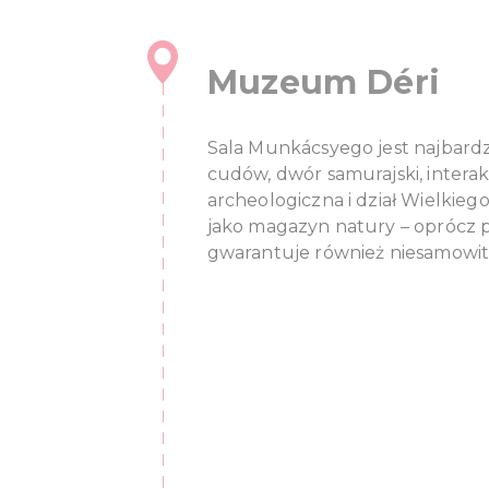
Muzeum Déri
Sala Munkácsyego jest najbardz
cudów, dwór samurajski, inter
archeologiczna i dział Wielkieg
jako magazyn natury – oprócz 
gwarantuje również niesamowite