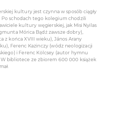
skiej kultury jest czynna w sposób ciągły
 Po schodach tego kolegium chodzili
wiciele kultury węgierskiej, jak Misi Nyilas
ygmunta Mórica Bądź zawsze dobry),
a z końca XVIII wieku), János Arany
ku), Ferenc Kazinczy (wódz neologizacji
skiego) i Ferenc Kölcsey (autor hymnu
W bibliotece ze zbiorem 600 000 książek
mał.