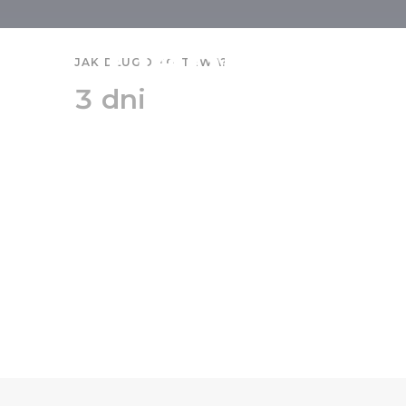
Debreczyn 
JAK DŁUGO TO TRWA?
3 dni
senior