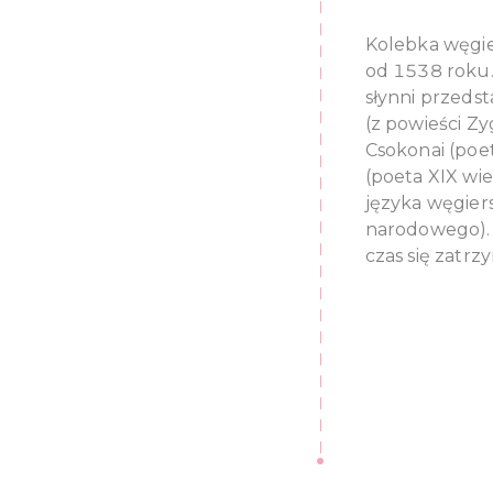
Kolebka węgier
od 1538 roku.
słynni przedsta
(z powieści Z
Csokonai (poet
(poeta XIX wie
języka węgier
narodowego). 
czas się zatrzy