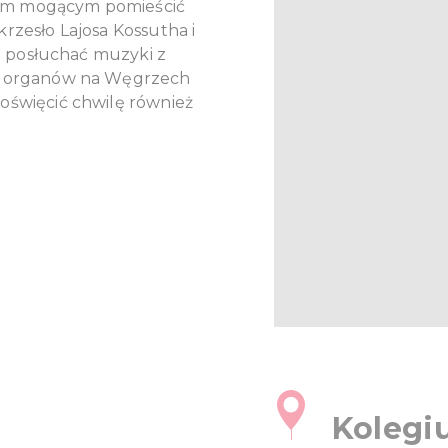
ym mogącym pomieścić
rzesło Lajosa Kossutha i
tu posłuchać muzyki z
ch organów na Węgrzech
oświęcić chwilę również
Koleg