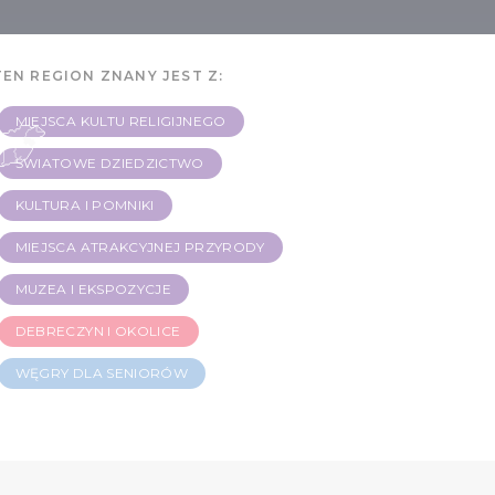
TEN REGION ZNANY JEST Z:
MIEJSCA KULTU RELIGIJNEGO
ŚWIATOWE DZIEDZICTWO
KULTURA I POMNIKI
MIEJSCA ATRAKCYJNEJ PRZYRODY
MUZEA I EKSPOZYCJE
DEBRECZYN I OKOLICE
WĘGRY DLA SENIORÓW