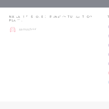
i okolice dla
NAJLEPSZY ŚRODEK TRANSPORTU DLA TEGO
PLANU:
ów - 3 dni
samochód
Debreczyn i okolice