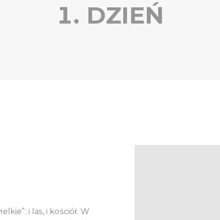
1. DZIEŃ
ie”: i las, i kościół. W