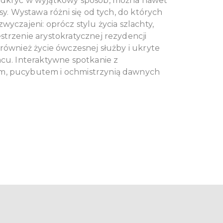
odkryć w wyjątkowy sposób, można nawet
isy. Wystawa różni się od tych, do których
wyczajeni: oprócz stylu życia szlachty,
strzenie arystokratycznej rezydencji
również życie ówczesnej służby i ukryte
acu. Interaktywne spotkanie z
, pucybutem i ochmistrzynią dawnych