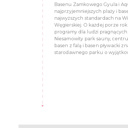
Basenu Zamkowego Gyula i Aqua
najprzyjemniejszych plaży i ba
najwyższych standardach na Wie
Węgierskiej. O każdej porze ro
programy dla ludzi pragnących
Niesamowity park sauny, centr
basen z falą i basen pływacki z
starodawnego parku o wyjątkowe