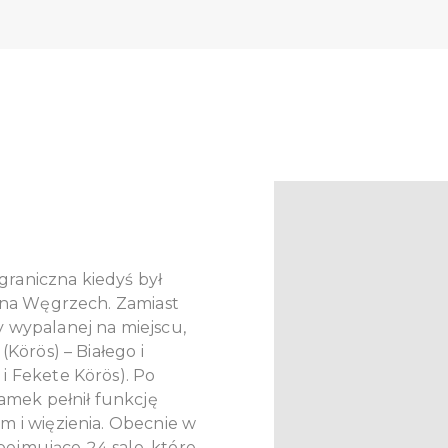
raniczna kiedyś był
h na Węgrzech. Zamiast
 wypalanej na miejscu,
(Körös) – Białego i
i Fekete Körös). Po
zamek pełnił funkcję
m i więzienia. Obecnie w
ejmujące 24 sale, które