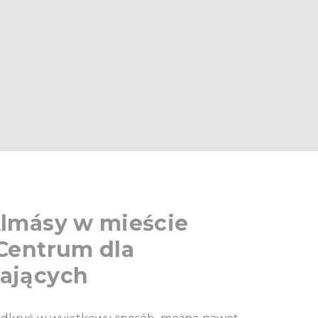
Almásy w mieście
 Centrum dla
ających