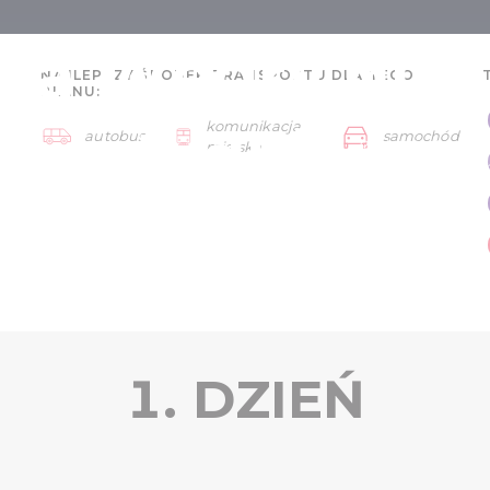
la Węgry dla
NAJLEPSZY ŚRODEK TRANSPORTU DLA TEGO
PLANU:
ów - 3 dni
komunikacja
autobus
samochód
Region Gyula
miejska
1. DZIEŃ