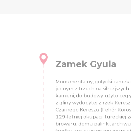
Zamek Gyula
Monumentalny, gotycki zamek g
jednym z trzech najsilniejszyc
kamieni, do budowy użyto cegły
z gliny wydobytej z rzek Keresz 
Czarnego Kereszu (Fehér Körös 
129-letniej okupacji tureckiej 
browaru, domu palinki, archiwu
środku znajduje się muzeum ob