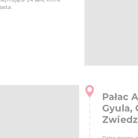
asta.
Pałac 
Gyula,
Zwiedz