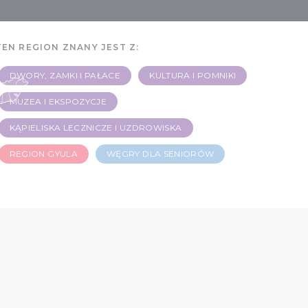
TEN REGION ZNANY JEST Z:
DWORY, ZAMKI I PAŁACE
KULTURA I POMNIKI
MUZEA I EKSPOZYCJE
KĄPIELISKA LECZNICZE I UZDROWISKA
REGION GYULA
WĘGRY DLA SENIORÓW