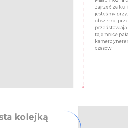
Pałac można 
zajrzeć za kul
jesteśmy przyz
obszerne prze
przedstawiają 
tajemnice pał
kamerdynerem
czasów.
ta kolejką