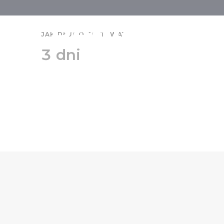
Region Gyu
JAK DŁUGO TO TRWA?
3 dni
senior