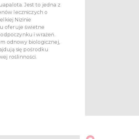
palota. Jest to jedna z
senów leczniczych o
lkiej Nizinie
ku oferuje świetne
 odpoczynku i wrażeń.
um odnowy biologicznej,
najdują się pośrodku
j roślinności.