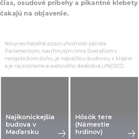
čias, osudové príbehy a pikantné klebety
čakajú na objavenie.
Nevynechateľné pozoruhodnosti začnite
Parlamentom, navrhnutým Imre Steindlom v
neogotickom slohu, je najväčšou budovou v krajine
a je na zozname a svetového dedičstva UNESCO.
Najikonickejšia
Hősök tere
budova v
(Námestie
Maďarsku
hrdinov)