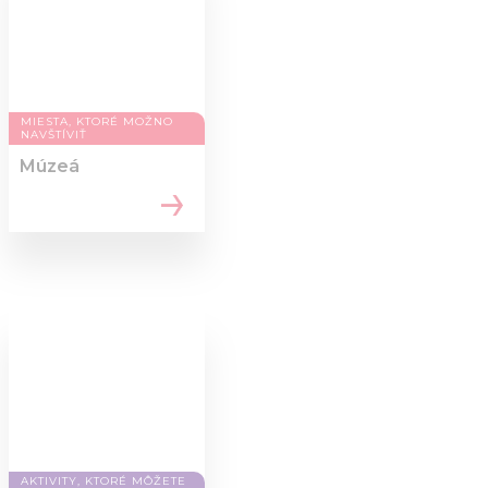
MIESTA, KTORÉ MOŽNO
NAVŠTÍVIŤ
Múzeá
AKTIVITY, KTORÉ MÔŽETE