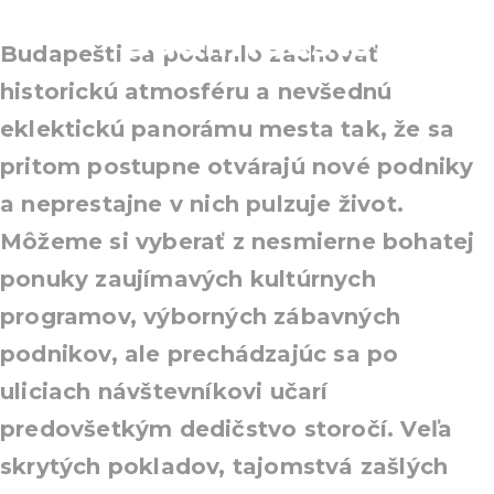
Budimpešte
Budapešti sa podarilo zachovať
historickú atmosféru a nevšednú
eklektickú panorámu mesta tak, že sa
pritom postupne otvárajú nové podniky
a neprestajne v nich pulzuje život.
Môžeme si vyberať z nesmierne bohatej
ponuky zaujímavých kultúrnych
programov, výborných zábavných
podnikov, ale prechádzajúc sa po
uliciach návštevníkovi učarí
predovšetkým dedičstvo storočí. Veľa
skrytých pokladov, tajomstvá zašlých