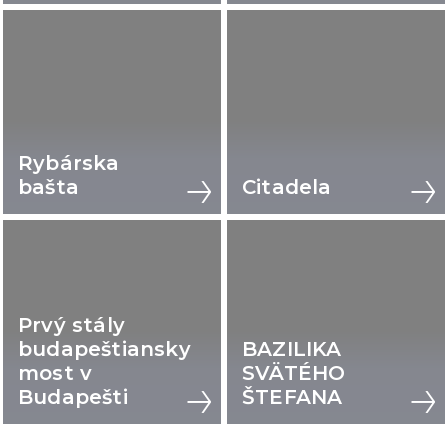
Rybárska
bašta
Citadela
Prvý stály
budapeštiansky
BAZILIKA
most v
SVÄTÉHO
Budapešti
ŠTEFANA