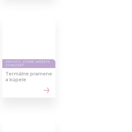
AKTIVITY, KTORÉ MÔŽETE
VYSKÚŠAŤ
Termálne pramene
a kúpele