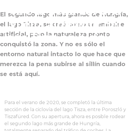
vale la pena dar una
El segundo lago más grande de Hungría,
vuelta alrededor del
el lago Tisza, se creó como un embalse
artificial, pero la naturaleza pronto
lago Tisza en bicicleta.
conquistó la zona. Y no es sólo el
entorno natural intacto lo que hace que
merezca la pena subirse al sillín cuando
se está aquí.
Para el verano de 2020, se completó la última
sección de la ciclovía del lago Tisza, entre Poroszló y
Tiszafüred. Con su apertura, ahora es posible rodear
el segundo lago más grande de Hungría,
totalmente separado del tráfico de coches. La