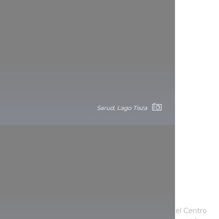
Sarud, Lago Tisza
Todo al alcance de la mano
El centro del pedaleo de la zona del lago Tisza es el Centro