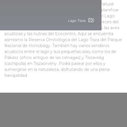
El principal atractivo del lago Tisza es su entorno natural
intacto y su diversa flora y fauna. Merece la pena planificar
una parada de un par de horas en el Ecocentro del Lago
Lago Tisza
Tisza, en Poroszló, donde podrá ver de cerca los peces del
mayor acuario de agua dulce de Europa, así como las aves
acuáticas y las nutrias del Ecocentro. Aquí se encuentra
asimismo la Reserva Ornitológica del Lago Tisza del Parque
Nacional de Hortobágy. También hay varios senderos
acuáticos entre el lago y sus pequeñas islas, como los de
Pákász (oficio antiguo de las ciénagas) y Tiszavirág
(cachipolla) en Tiszaörvény. Podrá pasear por ellos y
sumergirse en la naturaleza, disfrutando de una plena
tranquilidad.