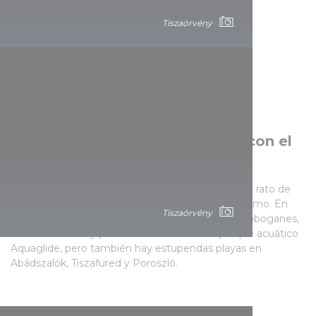
Tiszaörvény
Combinar el paseo en bicicleta con el
descanso en la playa
En los días de verano, también se puede pasar un rato de
relax en la playa lacustre mientras practica el ciclismo. En
Tiszaörvény
Sarud, podrá poner a prueba su destreza en los toboganes,
camas elásticas y paredes de escalada del parque acuático
Aquaglide, pero también hay estupendas playas en
Abádszalók, Tiszafüred y Poroszló.