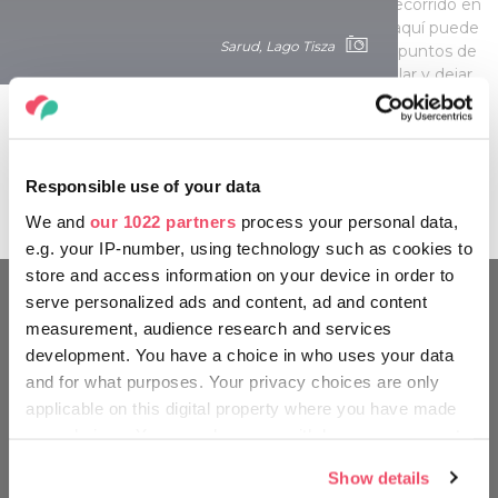
Ciclista de Tiszafüred. Vale la pena comenzar su recorrido en
bicicleta en este punto, aunque solo sea porque aquí puede
Sarud, Lago Tisza
alquilar una bicicleta si no ha traído la suya. Hay 8 puntos de
servicio alrededor del lago donde se pueden alquilar y dejar
las bicicletas. Pero también hay servicio de reparaciones,
aparcamiento, duchas, una isla de descanso y un
merendero, e incluso aquí podrá apuntarse a excursiones
organizadas. Y si le gustan los buenos platos de pescado, no
Responsible use of your data
deje de visitar un restaurante local.
We and
our 1022 partners
process your personal data,
e.g. your IP-number, using technology such as cookies to
store and access information on your device in order to
serve personalized ads and content, ad and content
measurement, audience research and services
development. You have a choice in who uses your data
and for what purposes. Your privacy choices are only
applicable on this digital property where you have made
your choices. You can change or withdraw your consent
any time from the Cookie Declaration or by clicking on
Show details
the Privacy trigger icon.