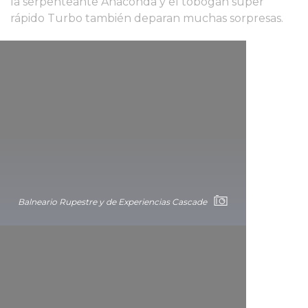
la serpenteante Anaconda y el tobogán súper
rápido Turbo también deparan muchas sorpresas.
Balneario Rupestre y de Experiencias Cascade