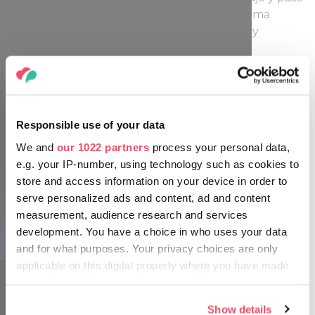
un rato en la cueva de sal. Refuerza el sistema
inmunitario, alivia los síntomas de la alergia y
desinfecta las vías respiratorias.
Responsible use of your data
Balneario Rupestre y de Experiencias Cascade
We and
our 1022 partners
process your personal data,
e.g. your IP-number, using technology such as cookies to
store and access information on your device in order to
serve personalized ads and content, ad and content
measurement, audience research and services
development. You have a choice in who uses your data
Balneario Rupestre y de Experiencias Cascade
and for what purposes. Your privacy choices are only
applicable on this digital property where you have made
your choices. You can change or withdraw your consent
any time from the Cookie Declaration or by clicking on
Show details