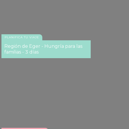
Balneario Rupestre y de Experiencias Cascade
PLANIFICA TU VIAJE
Región de Eger - Hungría para las
familias - 3 días