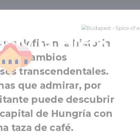
nde se mezcl
as y la historia
Budapest
tuas definen la historia
Gran Budapest
, sus cambios
esos transcendentales.
as que admirar, por
sitante puede descubrir
capital de Hungría con
a taza de café.