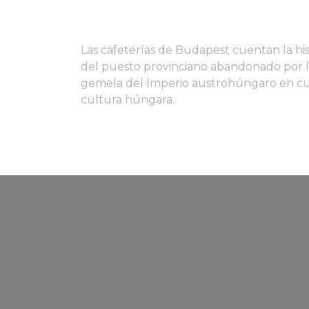
Las cafeterías de Budapest cuentan la his
del puesto provinciano abandonado por lo
gemela del Imperio austrohúngaro en cuyas
cultura húngara.