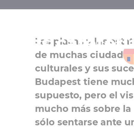
Budapest, do
las cafeterí
Las placas y las esta
de muchas ciudades
culturales y sus suc
Budapest tiene much
supuesto, pero el vi
mucho más sobre la 
sólo sentarse ante un