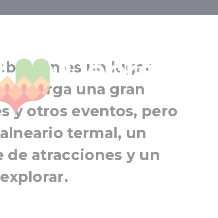
e, un paraíso 
ar en Debrecen
Debrecen
ebrecen es un lugar
Debrecen y sus alrededores
s: alberga una gran
es y otros eventos, pero
alneario termal, un
 de atracciones y un
explorar.