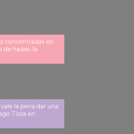
as concentradas en
 de hadas: la
 vale la pena dar una
lago Tisza en