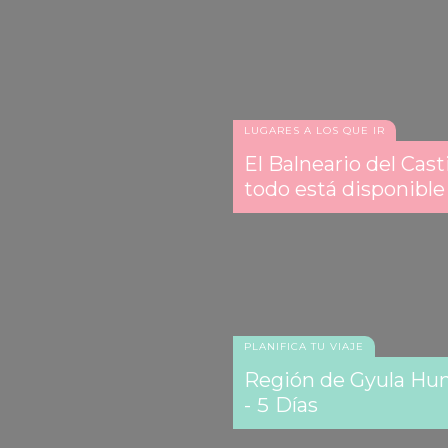
LUGARES A LOS QUE IR
El Balneario del Cast
todo está disponible 
PLANIFICA TU VIAJE
Región de Gyula Hung
- 5 Días