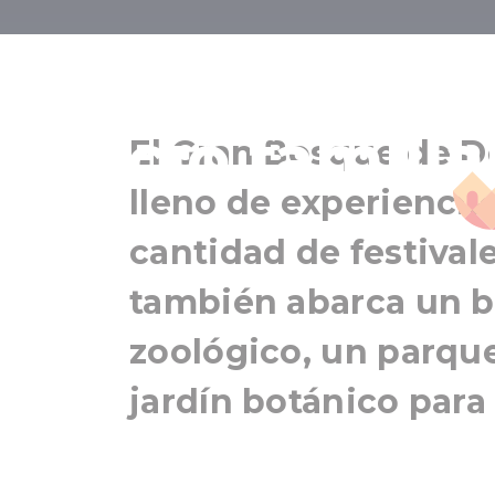
El Gran Bosqu
ocio famili
El Gran Bosque de D
lleno de experiencia
cantidad de festival
también abarca un b
zoológico, un parque
jardín botánico para 