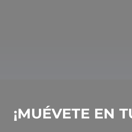
exploradores
Tras el zoo y el parque de atracciones de
parque temático Sziget Blue, los moderno
Científicas Ágora de tres plantas ofrece
familiar: prueben los dispositivos interacti
casa, den un paseo por el Jardín Botánic
habitan seis mil plantas diferentes que p
‎¡MUÉVETE EN