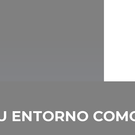
l Parque Cultural del Gran Bosque y el
s laboratorios del Centro de Experiencias
n también una emocionante experiencia
vos, ¡será muy divertido! Y antes de volver a
o de la Universidad de Debrecen, donde
roporcionan un entorno extraordinario.
 TU ENTORNO COM