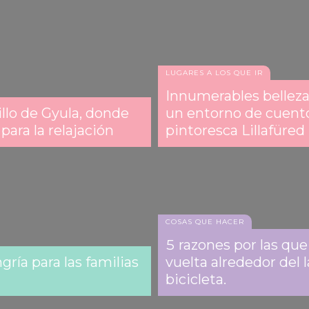
Aquaticum Debrecen SPA
LUGARES A LOS QUE IR
Innumerables bellez
illo de Gyula, donde
un entorno de cuento
para la relajación
pintoresca Lillafüred
COSAS QUE HACER
5 razones por las que
ría para las familias
vuelta alrededor del 
bicicleta.