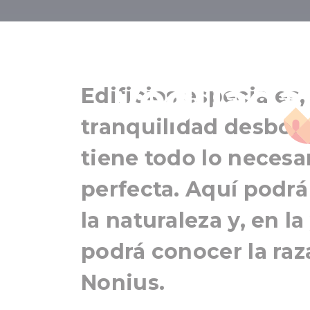
Mezőhegyes y
yeguada 
Edificios especiales
tranquilidad desbo
tiene todo lo necesar
perfecta. Aquí podrá 
la naturaleza y, en 
podrá conocer la raza
Nonius.