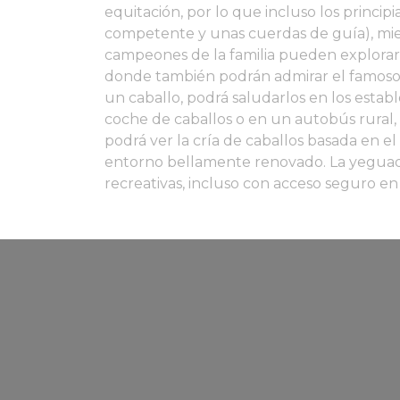
equitación, por lo que incluso los principia
competente y unas cuerdas de guía), mien
campeones de la familia pueden explorar 
donde también podrán admirar el famoso
un caballo, podrá saludarlos en los esta
coche de caballos o en un autobús rural,
podrá ver la cría de caballos basada en e
entorno bellamente renovado. La yeguad
recreativas, incluso con acceso seguro en