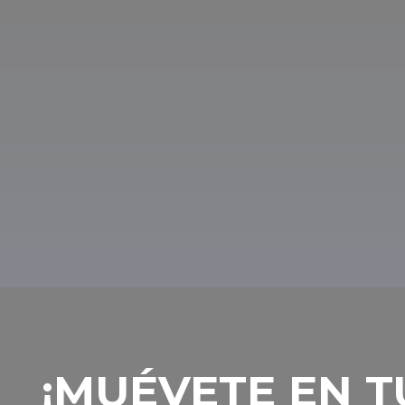
Cerca de los bañ
Mezőhegyes merece un viaje familiar en sí
explorar los alrededores e ir a los balnea
estupendos balnearios, como el Balneari
Gyopárosfürdő, los Balnearios Napfény 
el Balneario del Castillo de Gyula.
‎¡MUÉVETE EN