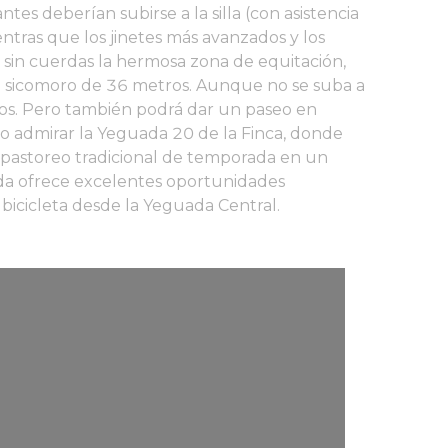
ntes deberían subirse a la silla (con asistencia
tras que los jinetes más avanzados y los
sin cuerdas la hermosa zona de equitación,
 sicomoro de 36 metros. Aunque no se suba a
blos. Pero también podrá dar un paseo en
 o admirar la Yeguada 20 de la Finca, donde
l pastoreo tradicional de temporada en un
a ofrece excelentes oportunidades
 bicicleta desde la Yeguada Central.