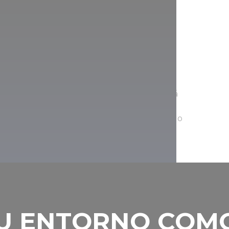
os
 misma, es preciosa. Pero si le apetece
rios, la buena noticia es que cerca encontrará
o Rózsa en Tótkomlós, el de Orosháza-
y Anna en Szeged, el Hagymatikum en Makó o
 TU ENTORNO COM