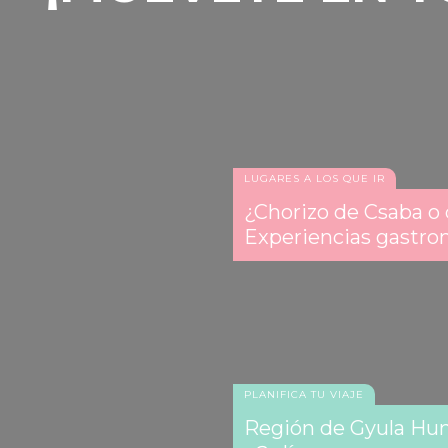
LUGARES A LOS QUE IR
¿Chorizo de Csaba o
Experiencias gastro
PLANIFICA TU VIAJE
Región de Gyula Hung