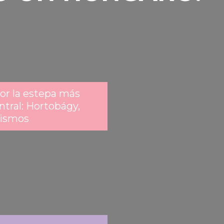
or la estepa más
tral: Hortobágy,
jismos