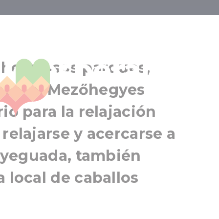
 la finca de l
le esperan.
Mezőhegyes
, hermosos parques,
Región de Szeged
rdante: Mezőhegyes
io para la relajación
relajarse y acercarse a
la yeguada, también
 local de caballos