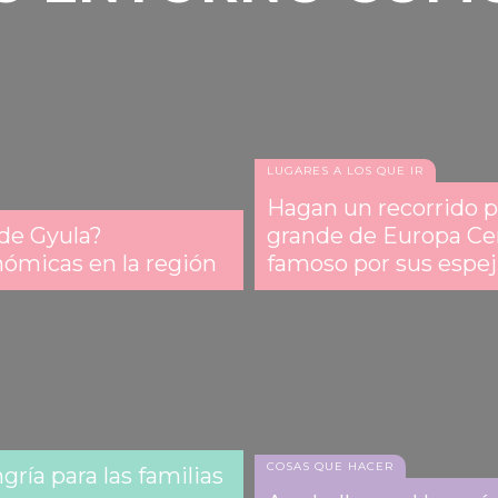
LUGARES A LOS QUE IR
Hagan un recorrido p
 de Gyula?
grande de Europa Cen
nómicas en la región
famoso por sus espe
COSAS QUE HACER
ría para las familias