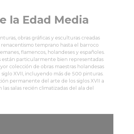
e la Edad Media
turas, obras gráficas y esculturas creadas
l renacentismo temprano hasta el barroco
, alemanes, flamencos, holandeses y españoles.
ses están particularmente bien representadas
ayor colección de obras maestras holandesas
 siglo XVII, incluyendo más de 500 pinturas.
ción permanente del arte de los siglos XVII a
n las salas recién climatizadas del ala del