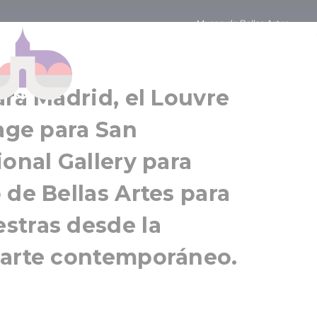
Museo de Bellas Artes
Bellas Artes
Budapest
Gran Budapest
ara Madrid, el Louvre
tage para San
ional Gallery para
 de Bellas Artes para
stras desde la
 arte contemporáneo.