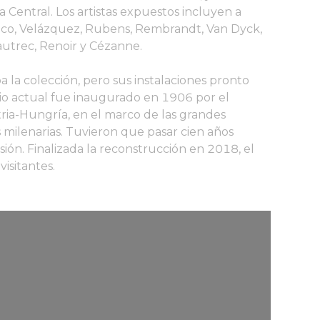
Central. Los artistas expuestos incluyen a
Greco, Velázquez, Rubens, Rembrandt, Van Dyck,
autrec, Renoir y Cézanne.
ba la colección, pero sus instalaciones pronto
io actual fue inaugurado en 1906 por el
ria-Hungría, en el marco de las grandes
es milenarias. Tuvieron que pasar cien años
sión. Finalizada la reconstrucción en 2018, el
visitantes.