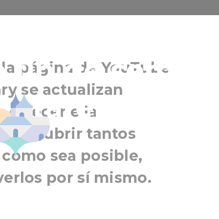
adónde ir de
e fin de seman
e la página de YouTube
y se actualizan
ostraremos!
 ofrecerle la
 descubrir tantos
 como sea posible,
verlos por sí mismo.