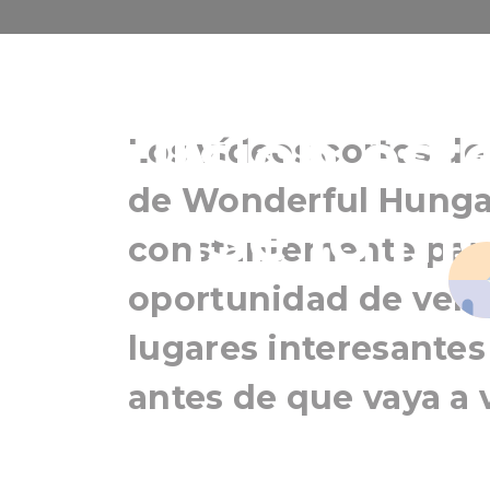
¿No sabe 
excursión est
Los vídeos cortos d
de Wonderful Hungar
¡Se lo m
constantemente para
oportunidad de ver y
lugares interesantes
antes de que vaya a 