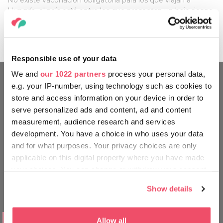
No existe vacunación obligatoria para los que viajan a
Hungría, el país está entre los que presentan un bajo riesgo
para la salud. Al viajar a Hungría, la OMS recomienda solo las
vacunas normales y corrientes, no específicas de un país.
Responsible use of your data
We and
our 1022 partners
process your personal data,
e.g. your IP-number, using technology such as cookies to
‎¡MUÉVETE EN TU ENTORNO
store and access information on your device in order to
COMO UN HÚNGARO!
serve personalized ads and content, ad and content
measurement, audience research and services
development. You have a choice in who uses your data
and for what purposes. Your privacy choices are only
applicable on this digital property where you have made
your choices. You can change or withdraw your consent
any time from the Cookie Declaration or by clicking on
Show details
the Privacy trigger icon.
If you allow, we would also like to:
LUGARES A LOS QUE IR
Allow all