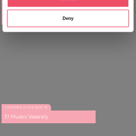
Collect information about your geographical location
Salsa salvaje: la salsa que convierte
cualquier animal doméstico en una
which can be accurate to within several meters
bestia
Deny
Identify your device by actively scanning it for
specific characteristics (fingerprinting)
Find out more about how your personal data is processed
and set your preferences in the
details section
.
We use cookies to personalise content and ads, to
provide social media features and to analyse our traffic.
We also share information about your use of our site with
our social media, advertising and analytics partners who
may combine it with other information that you’ve
provided to them or that they’ve collected from your use
of their services.
LUGARES A LOS QUE IR
El Museo Vasarely