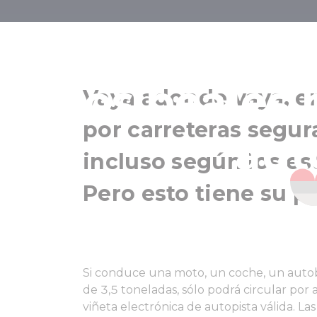
Todo lo que d
los peajes
Vaya adonde vaya, en
por carreteras segur
aut
incluso según los e
Pero esto tiene su p
Si conduce una moto, un coche, un aut
de 3,5 toneladas, sólo podrá circular por 
viñeta electrónica de autopista válida. L