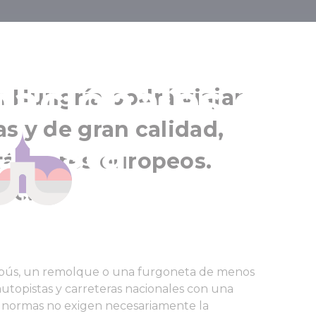
ebe saber sob
 nacionales de
 Hungría podrá viajar
as y de gran calidad,
opista
stándares europeos.
recio.
obús, un remolque o una furgoneta de menos
autopistas y carreteras nacionales con una
as normas no exigen necesariamente la