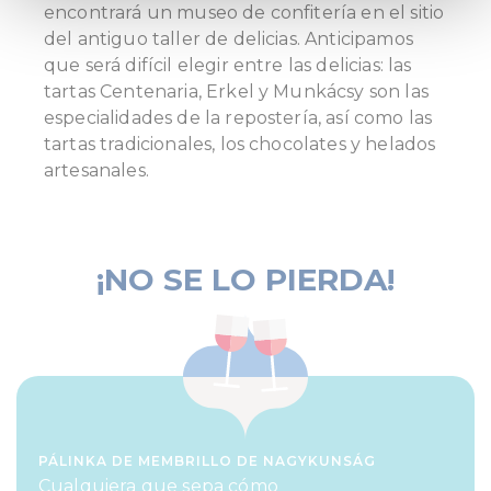
and set your preferences in the
details section
.
encontrará un museo de confitería en el sitio
del antiguo taller de delicias. Anticipamos
We use cookies to personalise content and ads, to
que será difícil elegir entre las delicias: las
provide social media features and to analyse our traffic.
tartas Centenaria, Erkel y Munkácsy son las
We also share information about your use of our site with
especialidades de la repostería, así como las
our social media, advertising and analytics partners who
tartas tradicionales, los chocolates y helados
may combine it with other information that you’ve
artesanales.
provided to them or that they’ve collected from your use
of their services.
¡NO SE LO PIERDA!
PÁLINKA DE MEMBRILLO DE NAGYKUNSÁG
Cualquiera que sepa cómo