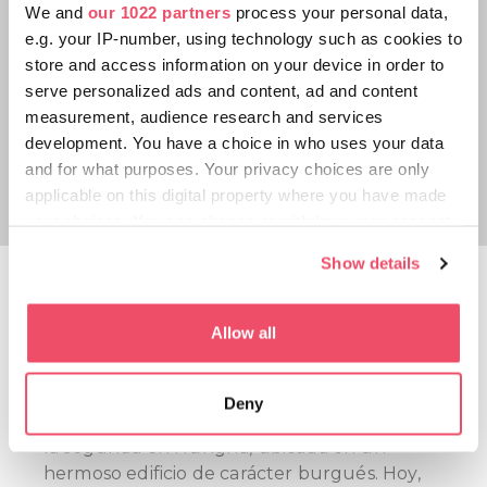
We and
our 1022 partners
process your personal data,
e.g. your IP-number, using technology such as cookies to
store and access information on your device in order to
serve personalized ads and content, ad and content
measurement, audience research and services
development. You have a choice in who uses your data
and for what purposes. Your privacy choices are only
applicable on this digital property where you have made
your choices. You can change or withdraw your consent
any time from the Cookie Declaration or by clicking on
Show details
the Privacy trigger icon.
Confitería centenaria
If you allow, we would also like to:
Allow all
Un lugar de peregrinaje ineludible en Gyula.
Collect information about your geographical location
¡Y esto no es una exageración! El antiguo
which can be accurate to within several meters
lugar que huele a pastel desde hace 180
Deny
Identify your device by actively scanning it for
años, fue la primera confitería en la ciudad y
specific characteristics (fingerprinting)
la segunda en Hungría, ubicada en un
Find out more about how your personal data is processed
hermoso edificio de carácter burgués. Hoy,