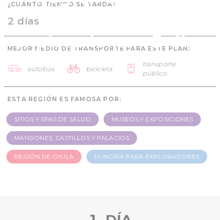
¿CUÁNTO TIEMPO SE TARDA?
Hungría para
2 días
exploradores - 2 días
MEJOR MEDIO DE TRANSPORTE PARA ESTE PLAN:
transporte
autobús
bicicleta
público
ESTA REGIÓN ES FAMOSA POR:
SITIOS Y SPAS DE SALUD
MUSEOS Y EXPOSICIONES
MANSIONES, CASTILLOS Y PALACIOS
REGIÓN DE GYULA
HUNGRÍA PARA EXPLORADORES
1. DÍA