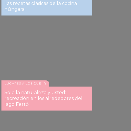
Las recetas clásicas de la cocina
húngara
LUGARES A LOS QUE IR
Solo la naturaleza y usted:
recreación en los alrededores del
lago Fertő