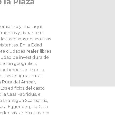
 la Plaza
comienzo y final aquí.
numentos y, durante el
 las fachadas de las casas
isitantes.
En la Edad
te ciudades reales libres
iudad de investidura de
osición geográfica,
pel importante en la
l. Las antiguas rutas
a Ruta del Ámbar,
os edificios del casco
la Casa Fabricius, el
e la antigua Scarbantia,
 Casa Eggenberg, la Casa
eden visitar en el marco