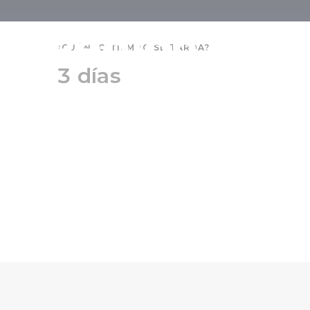
Región de S
¿CUÁNTO TIEMPO SE TARDA?
3 días
para explor