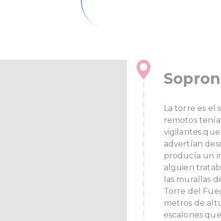
Sopron 
La torre es el
remotos tenía 
vigilantes que
advertían desde
producía un i
alguien tratab
las murallas d
Torre del Fueg
metros de altur
escalones que