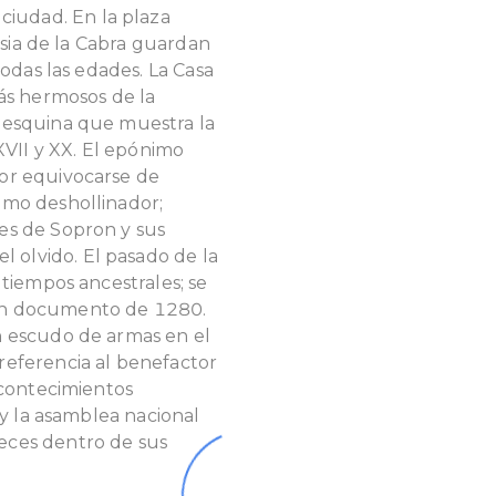
 ciudad.
En la plaza
lesia de la Cabra guardan
todas las edades.
La Casa
más hermosos de la
 esquina que muestra la
 XVII y XX. El epónimo
or equivocarse de
omo deshollinador;
es de Sopron y sus
l olvido.
El pasado de la
 tiempos ancestrales; se
un documento de 1280.
n escudo de armas en el
referencia al benefactor
acontecimientos
, y la asamblea nacional
eces dentro de sus