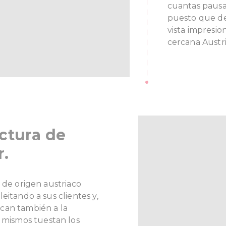
cuantas pausa
puesto que de
vista impresio
cercana Austri
actura de
r.
 de origen austriaco
eitando a sus clientes y,
can también a la
s mismos tuestan los