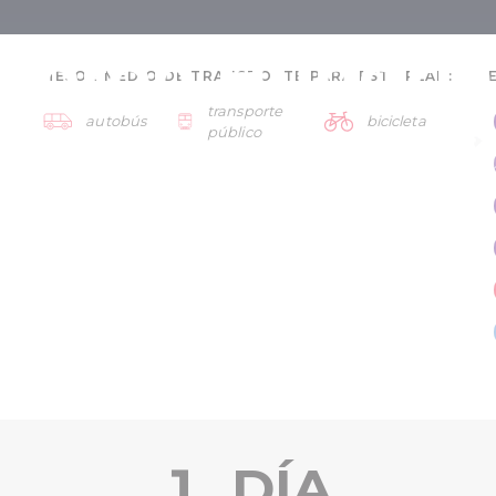
opron Hungría
MEJOR MEDIO DE TRANSPORTE PARA ESTE PLAN:
transporte
autobús
bicicleta
adores - 3 días
público
Región de Sopron
1. DÍA