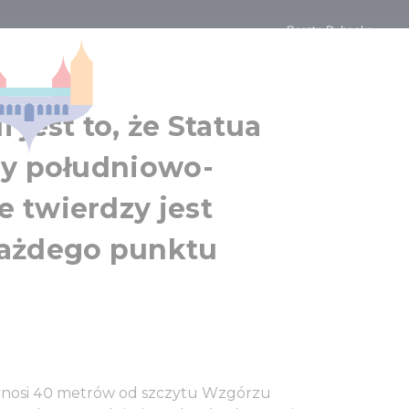
Baszta Rybacka
 Rybacka
Budapest
Budapeszt i okolice
 jest to, że Statua
zy południowo-
 twierdzy jest
każdego punktu
ynosi 40 metrów od szczytu Wzgórzu