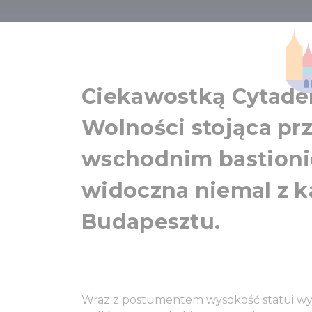
Baszta
Ciekawostką Cytadeli
Wolności stojąca pr
wschodnim bastionie
widoczna niemal z 
Budapesztu.
Wraz z postumentem wysokość statui w