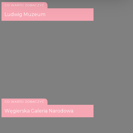
CO WARTO ZOBACZYĆ
We use cookies to personalise content and ads, to
Ludwig Muzeum
provide social media features and to analyse our traffic.
We also share information about your use of our site with
our social media, advertising and analytics partners who
may combine it with other information that you’ve
provided to them or that they’ve collected from your use
of their services.
CO WARTO ZOBACZYĆ
Węgierska Galeria Narodowa