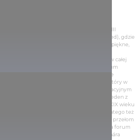
Muzeum położone jest w Śródmieściu, w VIII
dzielnicy: w dzielnicy Pałaców (Palotanegyed), gdzie
słynni architekci zaprojektowali liczne przepiękne,
wspaniałe pałace i posiadłości dla potężnej
arystokracji i magnaterii. Stoją tu do dzisiaj w całej
okazałości. Klasycystyczna budowla muzeum
pięknie panuje w burżuazyjnym krajobrazie
miejskim i góruje nad zielonym ogrodem, który w
zeszłym roku został odnowiony i jest rewelacyjnym
miejscem odpoczynku od zgiełku miasta. Jeden z
pierwszych parków publicznych miasta w XIX wieku
był szczególnie popularny wśród dzieci, dlatego też
znajduje się tu plac zabaw przypominający przełom
wieków i nawiązujący do znanej, również na forum
międzynarodowym, powieści Ferenca Molnára