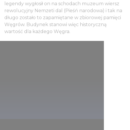
legendy wygłosił on na schodach muzeum wiersz
rewolucyjny Nemzeti dal (Pieśń narodowa) i tak na
długo zostało to zapamiętane w zbiorowej pamięci
Węgrów. Budynek stanowi więc historyczną
wartość dla każdego Węgra.