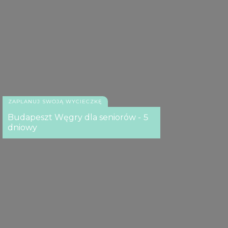
ZAPLANUJ SWOJĄ WYCIECZKĘ
Budapeszt Węgry dla seniorów - 5
dniowy