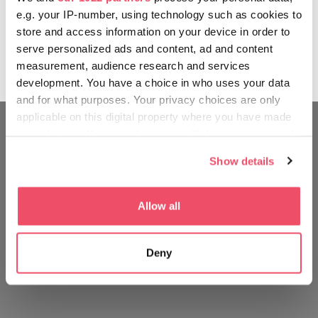
szata koronacyjna króla Świętego Stefana,
e.g. your IP-number, using technology such as cookies to
założyciela państwa lub jeden z najcenniejszych
store and access information on your device in order to
zbiorów srebrnych naczyń z późnego okresu
serve personalized ads and content, ad and content
rzymskich cesarzy, tak zwany Skarb Seuso.
measurement, audience research and services
development. You have a choice in who uses your data
and for what purposes. Your privacy choices are only
applicable on this digital property where you have made
your choices. You can change or withdraw your consent
PODRÓŻUJ TAK JAK WĘGRZY
any time from the Cookie Declaration or by clicking on
Show details
the Privacy trigger icon.
If you allow, we would also like to:
Allow all
Collect information about your geographical location
which can be accurate to within several meters
Deny
Identify your device by actively scanning it for
specific characteristics (fingerprinting)
Find out more about how your personal data is processed
and set your preferences in the
details section
.