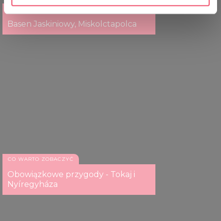
specific characteristics (fingerprinting)
CO WARTO ZOBACZYĆ
Find out more about how your personal data is processed
Basen Jaskiniowy, Miskolctapolca
and set your preferences in the
details section
.
We use cookies to personalise content and ads, to
provide social media features and to analyse our traffic.
We also share information about your use of our site with
our social media, advertising and analytics partners who
may combine it with other information that you’ve
provided to them or that they’ve collected from your use
of their services.
CO WARTO ZOBACZYĆ
Obowiązkowe przygody - Tokaj i
Nyíregyháza