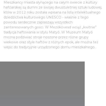
Mieszkańcy miasta słynącego na całym świecie z kultury
hafciarskiej są dumni ze swojej dwustuletniej sztuki ludowej,
która w 2012 roku została wpisana na listę intelektualnego
dziedzictwa kulturowego UNESCO - właśnie z tego
powodu serdecznie zapraszają wszystkich
zainteresowanych gości. W Mezőkövesd wciąż „kwitnie”
tradycja haftowania w stylu Matyó. W Muzeum Matyó
można podziwiać stroje noszone przez różne grupy
wiekowe oraz style haftów z różnych epok, ale można też
wejść do tradycyjnie urządzonego domu mieszkalnego.