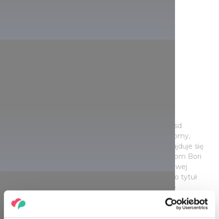
Dzielnica Hadas
Włączamy wehikuł czasu, bo ta część Mezőkövesd
przypomina skansen: bielone wapnem wiejskie domy,
wąskie, kręte uliczki, dachy kryte trzciną. Tutaj znajduje się
również przekształcony w dom pamięci, dawny dom Bori
(Barbary) Kisjankó, najbardziej znanej artystki ludowej
Matyó, hafciarki i autorki wzorów, której przyznano tytuł
Mistrzyni Sztuki Ludowej. Schludna chata, wiernie
zachowująca cechy architektury ludowej, została
zbudowana około 1850 roku i zawiera m.in. wyjątkowe
rysunki cioci Bori. Zaczynając od interaktywnej wystawy w