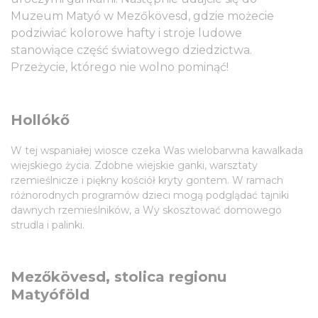
Muzeum Matyó w Mezőkövesd, gdzie możecie
podziwiać kolorowe hafty i stroje ludowe
stanowiące część światowego dziedzictwa.
Przeżycie, którego nie wolno pominąć!
Hollókő
W tej wspaniałej wiosce czeka Was wielobarwna kawalkada
wiejskiego życia. Zdobne wiejskie ganki, warsztaty
rzemieślnicze i piękny kościół kryty gontem. W ramach
różnorodnych programów dzieci mogą podglądać tajniki
dawnych rzemieślników, a Wy skosztować domowego
strudla i palinki.
Mezőkövesd, stolica regionu
Matyóföld