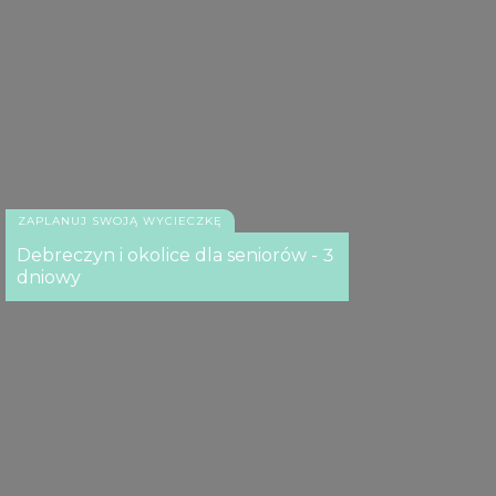
ZAPLANUJ SWOJĄ WYCIECZKĘ
Debreczyn i okolice dla seniorów - 3
dniowy