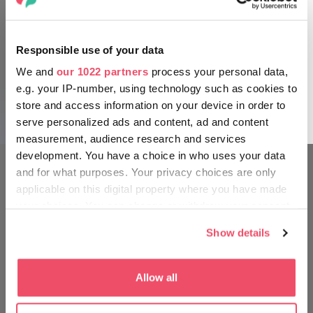
Kompleks uzdrowiskowy w Hajdúszoboszló to miejsce
szczególne nie tylko z punktu widzenia wodolecznictwa -
na szczególną uwagę zasługuje również jego lecznicze
Responsible use of your data
błoto. To jeden z najlepszych rodzajów leczniczego błota na
We and
our 1022 partners
process your personal data,
Węgrzech. Może być stosowane do rekreacji i dla urody, ale
jest również stosowane w leczeniu bólów stawów,
e.g. your IP-number, using technology such as cookies to
reumatyzmu, problemów z miednicą i bezpłodności.
store and access information on your device in order to
serve personalized ads and content, ad and content
measurement, audience research and services
Aquaticum Debrecen SPA
development. You have a choice in who uses your data
and for what purposes. Your privacy choices are only
PODRÓŻUJ TAK JAK WĘGRZY
applicable on this digital property where you have made
your choices. You can change or withdraw your consent
any time from the Cookie Declaration or by clicking on
Show details
the Privacy trigger icon.
If you allow, we would also like to:
Allow all
Collect information about your geographical location
which can be accurate to within several meters