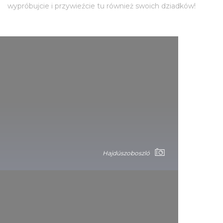
wypróbujcie i przywieźcie tu również swoich dziadków!
Hajdúszoboszló