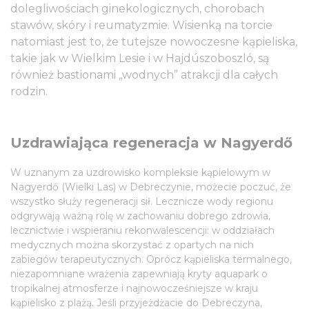
dolegliwościach ginekologicznych, chorobach
stawów, skóry i reumatyzmie. Wisienką na torcie
natomiast jest to, że tutejsze nowoczesne kąpieliska,
takie jak w Wielkim Lesie i w Hajdúszoboszló, są
również bastionami „wodnych” atrakcji dla całych
rodzin.
Uzdrawiająca regeneracja w Nagyerdő
W uznanym za uzdrowisko kompleksie kąpielowym w
Nagyerdő (Wielki Las) w Debreczynie, możecie poczuć, że
wszystko służy regeneracji sił. Lecznicze wody regionu
odgrywają ważną rolę w zachowaniu dobrego zdrowia,
lecznictwie i wspieraniu rekonwalescencji: w oddziałach
medycznych można skorzystać z opartych na nich
zabiegów terapeutycznych. Oprócz kąpieliska termalnego,
niezapomniane wrażenia zapewniają kryty aquapark o
tropikalnej atmosferze i najnowocześniejsze w kraju
kąpielisko z plażą. Jeśli przyjeżdżacie do Debreczyna,