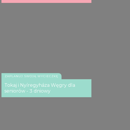
ZAPLANUJ SWOJĄ WYCIECZKĘ
Tokaj i Nyíregyháza Węgry dla
seniorów - 3 dniowy