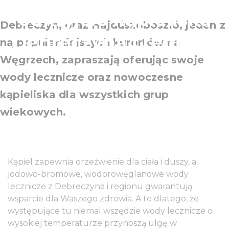
odkryjcie kąpieliska
Debreczyn, oraz Hajdúszoboszló, jeden z
Debreczyna i regionu
najpopularniejszych kurortów na
Węgrzech, zapraszają oferując swoje
wody lecznicze oraz nowoczesne
kąpieliska dla wszystkich grup
wiekowych.
Kąpiel zapewnia orzeźwienie dla ciała i duszy, a
jodowo-bromowe, wodorowęglanowe wody
lecznicze z Debreczyna i regionu gwarantują
wsparcie dla Waszego zdrowia. A to dlatego, że
występujące tu niemal wszędzie wody lecznicze o
wysokiej temperaturze przynoszą ulgę w