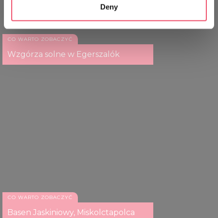
Deny
Identify your device by actively scanning it for
Aquaticum Debrecen SPA
specific characteristics (fingerprinting)
Find out more about how your personal data is processed
CO WARTO ZOBACZYĆ
and set your preferences in the
details section
.
Wzgórza solne w Egerszalók
We use cookies to personalise content and ads, to
provide social media features and to analyse our traffic.
We also share information about your use of our site with
our social media, advertising and analytics partners who
may combine it with other information that you’ve
provided to them or that they’ve collected from your use
of their services.
Aquaticum Debrecen SPA
CO WARTO ZOBACZYĆ
Basen Jaskiniowy, Miskolctapolca