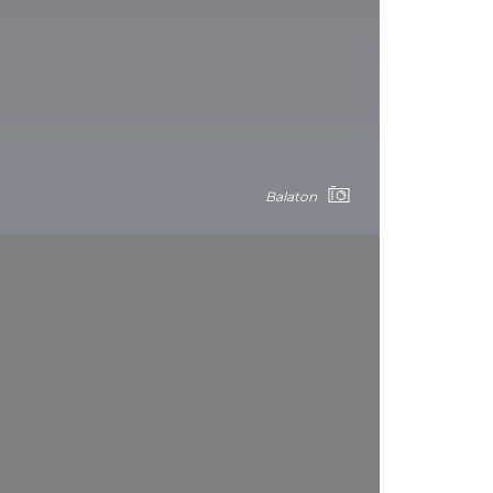
Balaton
 w lśniącym słońcu