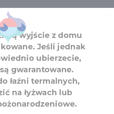
do zrobienia zi
Balaton
 zimą wyjście z domu
ikowane. Jeśli jednak
owiednio ubierzecie,
 są gwarantowane.
o łaźni termalnych,
zić na łyżwach lub
 bożonarodzeniowe.