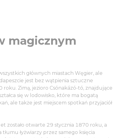
 w magicznym
wszystkich głównych miastach Węgier, ale
apeszcie jest bez wątpienia sztuczne
70 roku. Zimą, jezioro Csónakázó-tó, znajdujące
ztałca się w lodowisko, które ma bogatą
ań, ale także jest miejscem spotkań przyjaciół
et zostało otwarte 29 stycznia 1870 roku, a
a tłumu łyżwiarzy przez samego księcia