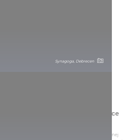
Synagoga, Debrecen
Synagoga przy ulicy Pásti, miejsce
wystaw i wydarzeń kulturalnych
Również w historycznym centrum miasta, w dawnej