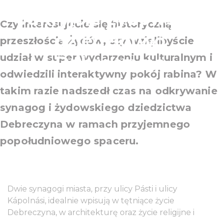
odkryjcie żydowskie
Czy interesujecie się historyczną
dziedzictwo
przeszłością Żydów, czy wzięlibyście
udział w super wydarzeniu kulturalnym i
Debreczyna
odwiedzili interaktywny pokój rabina? W
takim razie nadszedł czas na odkrywanie
synagog i żydowskiego dziedzictwa
Debreczyna w ramach przyjemnego
popołudniowego spaceru.
Dwie synagogi miasta, przy ulicy Pásti i ulicy
Kápolnási, idealnie wpisują w tętniące życie
Debreczyna, w architekturę oraz życie religijne i