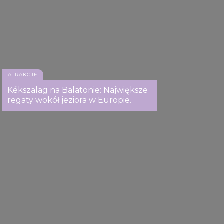
our social media, advertising and analytics partners who
may combine it with other information that you’ve
provided to them or that they’ve collected from your use
of their services.
ATRAKCJE
Kékszalag na Balatonie: Największe
regaty wokół jeziora w Europie.