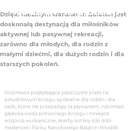
wodzie i na plażach
Dzięki idealnym warunkom Balaton jest
doskonałą destynacją dla miłośników
aktywnej lub pasywnej rekreacji,
zarówno dla młodych, dla rodzin z
małymi dziećmi, dla dużych rodzin i dla
starszych pokoleń.
Stopniowo pogłębiające piaszczyste plaże na
południowym brzegu są idealne dla rodzin i dla
osób, które nie przepadają za pływaniem, natomiast
głęboka woda północnego brzegu i mniejsze
wzgórza wulkaniczne, skarby kotliny Káli (Káli-
medence) i Parku Narodowego Balaton-felvidék