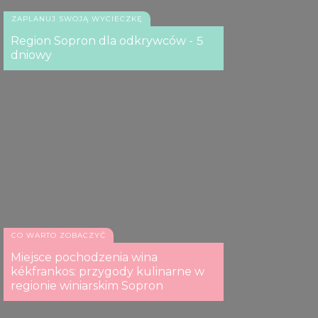
ZAPLANUJ SWOJĄ WYCIECZKĘ
Region Sopron dla odkrywców - 5
dniowy
CO WARTO ZOBACZYĆ
Miejsce pochodzenia wina
kékfrankos: przygody kulinarne w
regionie winiarskim Sopron