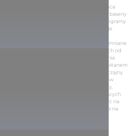
Plaże Balatonu przyciągają miłośników słońca
piaszczystym, szerokim brzegiem, a boiska i baseny
rozrywkowe oferują możliwości sportu i programy
dziecięce. Aquapark w Balatonfüred oferuje
ciekawe przygody.
Żeglarstwo po Balatonie zapewnia niezapomniane
przeżycia! W świetnie wyposażonych portach od
wiosny do jesieni dostępne są usługi szkolenia
żeglarskiego, wynajęcia żaglówki wraz z kapitanem
lub bez. Mamy również propozycje na zwyczajny
rejs statkiem! Można wybrać spośród statków
kursujących w dzień według rozkładu jazdy,
kursujących wczesnym wieczorem, oferujących
przygodę zachodu słońca lub można ruszyć na
prawdziwe poszukiwanie skarbów z dziećmi na
pokładzie statku pirackiego Talizmán!