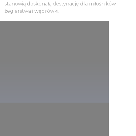
stanowią doskonałą destynację dla miłośników
żeglarstwa i wędrówki.