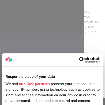
VONYARCVASHEGY
W miejscowości Vonyarcvashegy 7-hektarowa zieleń,
piaszczysta plaża, szkolenie surfingowe, gigantyczna
ślizgawka wodna, trasa wakeboard i trasa nart wodnych są
do dyspozycji dla ludzi uzależnionych od adrenaliny, a w
poszukiwaniu spokojniejszych sportów warto korzystać z
ośrodka SUP w Tihany.
REGATY KÉKSZALAG
Największe regaty z trasą wokół całego jeziora w Europie,
Regaty Kékszalag mają identyczną trasę każdego roku, ze
startem i celem w miejscowości Balatonfüred. W linii
Responsible use of your data
prostej długość trasy wynosi 160 kilometrów, w 2019 roku
ponad 500 żaglówek uczestniczyło w regatach.
We and
our 1022 partners
process your personal data,
e.g. your IP-number, using technology such as cookies to
store and access information on your device in order to
serve personalized ads and content, ad and content