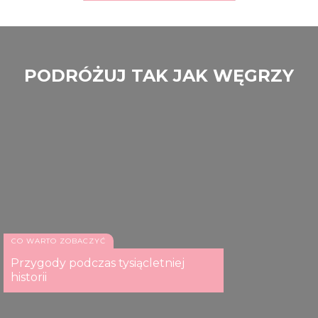
PODRÓŻUJ TAK JAK WĘGRZY
CO WARTO ZOBACZYĆ
Przygody podczas tysiącletniej
historii