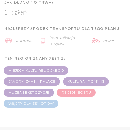
JAK DŁUGO TO TRWA?
dla seniorów - 1 dzień
1 dzień
NAJLEPSZY ŚRODEK TRANSPORTU DLA TEGO PLANU:
komunikacja
autobus
rower
miejska
TEN REGION ZNANY JEST Z:
MIEJSCA KULTU RELIGIJNEGO
DWORY, ZAMKI I PAŁACE
KULTURA I POMNIKI
MUZEA I EKSPOZYCJE
REGION EGERU
WĘGRY DLA SENIORÓW