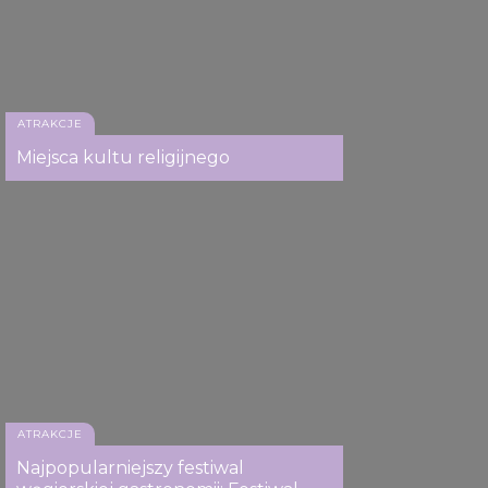
ATRAKCJE
Miejsca kultu religijnego
ATRAKCJE
Najpopularniejszy festiwal