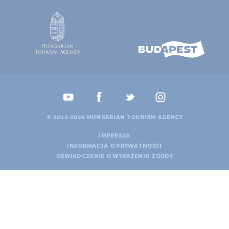
© 2012-2026 HUNGARIAN TOURISM AGENCY
IMPRESJA
INFORMACJA O PRYWATNOŚCI
OŚWIADCZENIE O WYRAŻENIU ZGODY