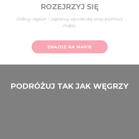
ROZEJRZYJ SIĘ
Odkryj region i zaplanuj wycieczkę przy pomocy
mapy.
ZNAJDŹ NA MAPIE
PODRÓŻUJ TAK JAK WĘGRZY