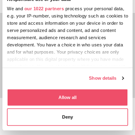
We and
our 1022 partners
process your personal data,
e.g. your IP-number, using technology such as cookies to
store and access information on your device in order to
serve personalized ads and content, ad and content
measurement, audience research and services
development. You have a choice in who uses your data
and for what purposes. Your privacy choices are only
applicable on this digital property where you have made
your choices. You can change or withdraw your consent
any time from the Cookie Declaration or by clicking on
Show details
the Privacy trigger icon.
If you allow, we would also like to:
Allow all
Collect information about your geographical location
Hortobágyi Pásztormúzeum
which can be accurate to within several meters
– Hortobágy Muzeum
Deny
Identify your device by actively scanning it for
Pasterskie
specific characteristics (fingerprinting)
Find out more about how your personal data is processed