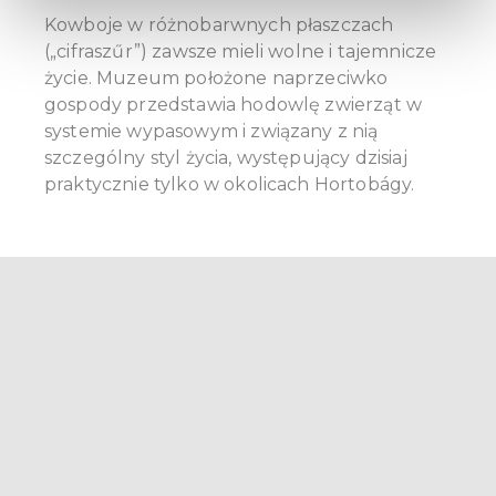
and set your preferences in the
details section
.
Kowboje w różnobarwnych płaszczach
(„cifraszűr”) zawsze mieli wolne i tajemnicze
We use cookies to personalise content and ads, to
życie. Muzeum położone naprzeciwko
provide social media features and to analyse our traffic.
gospody przedstawia hodowlę zwierząt w
We also share information about your use of our site with
systemie wypasowym i związany z nią
our social media, advertising and analytics partners who
szczególny styl życia, występujący dzisiaj
may combine it with other information that you’ve
praktycznie tylko w okolicach Hortobágy.
provided to them or that they’ve collected from your use
of their services.