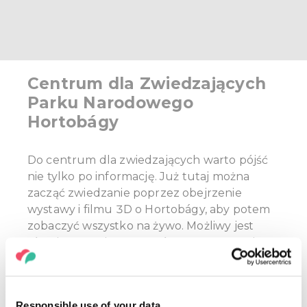
Centrum dla Zwiedzających
Parku Narodowego
Hortobágy
Do centrum dla zwiedzających warto pójść
nie tylko po informację. Już tutaj można
zacząć zwiedzanie poprzez obejrzenie
wystawy i filmu 3D o Hortobágy, aby potem
zobaczyć wszystko na żywo. Możliwy jest
również wynajem rowerów. Prace rozwojowe
są obecnie w trakcie na Hortobágy, poleca się
więc wstępnie informować się o dostępności
poszczególnych obiektów.
Responsible use of your data