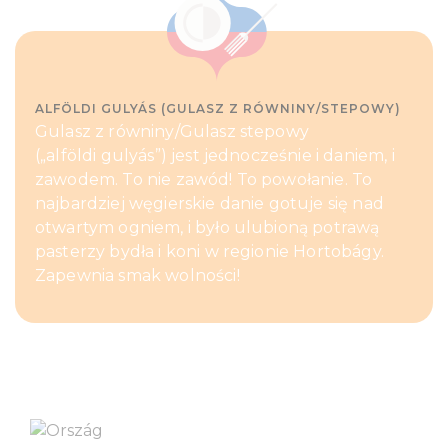
ALFÖLDI GULYÁS (GULASZ Z RÓWNINY/STEPOWY)
Gulasz z równiny/Gulasz stepowy
(„alföldi gulyás”) jest jednocześnie i daniem, i
zawodem. To nie zawód! To powołanie. To
najbardziej węgierskie danie gotuje się nad
otwartym ogniem, i było ulubioną potrawą
pasterzy bydła i koni w regionie Hortobágy.
Zapewnia smak wolności!