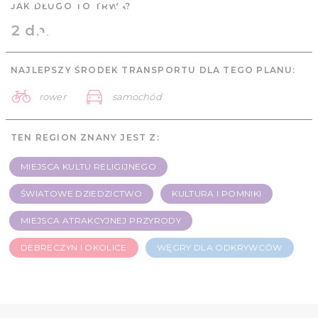
JAK DŁUGO TO TRWA?
odkrywców - 2 dni
2 dni
NAJLEPSZY ŚRODEK TRANSPORTU DLA TEGO PLANU:
rower
samochód
TEN REGION ZNANY JEST Z:
MIEJSCA KULTU RELIGIJNEGO
ŚWIATOWE DZIEDZICTWO
KULTURA I POMNIKI
MIEJSCA ATRAKCYJNEJ PRZYRODY
DEBRECZYN I OKOLICE
WĘGRY DLA ODKRYWCÓW