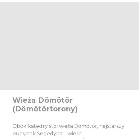
Wieża Dömötör
(Dömötörtorony)
Obok katedry stoi wieża Dömötör, najstarszy
budynek Segedyna – wieża