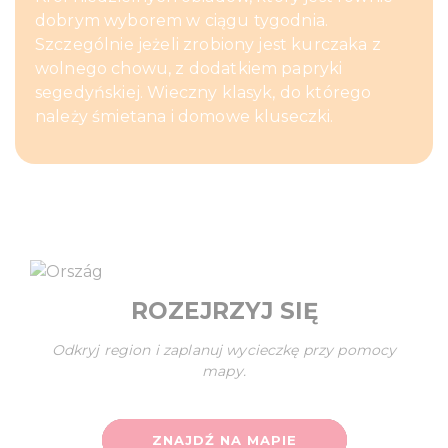
dobrym wyborem w ciągu tygodnia.
Szczególnie jeżeli zrobiony jest kurczaka z
wolnego chowu, z dodatkiem papryki
segedyńskiej. Wieczny klasyk, do którego
należy śmietana i domowe kluseczki.
ROZEJRZYJ SIĘ
Odkryj region i zaplanuj wycieczkę przy pomocy
mapy.
ZNAJDŹ NA MAPIE