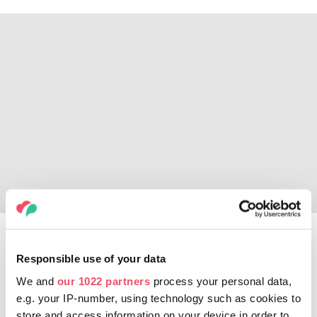
Labirynt Szlaku
Gwiazdowego
Responsible use of your data
We and
our 1022 partners
process your personal data,
Podchody, gry logiczne i zręcznościowe
e.g. your IP-number, using technology such as cookies to
czekają na dzieci na terenie Szlaku
store and access information on your device in order to