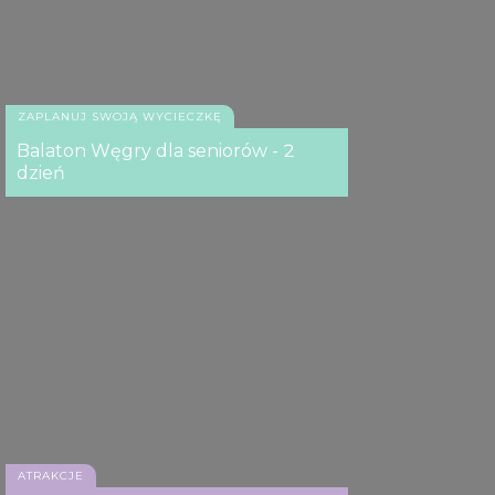
ZAPLANUJ SWOJĄ WYCIECZKĘ
Balaton Węgry dla seniorów - 2
dzień
ATRAKCJE