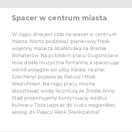
Spacer w centrum miasta
W ciągu dnia jest czas na spacer w centrum
miasta. Warto podziwiać plenerowy fresk
wojenny malarza AbaNováka na Bramie
Bohaterów. Na pobliskim placu Dugonicsa w
lecie działa muzyczna fontanna, a spacerując
wśród posągów po ulicy Kárász na plac
Széchenyi pojawia się Ratusz i Most
Westchnień. Na rogu placu można
skosztować wodę leczniczą ze Źródła Anny.
Stąd proponujemy kontynuację wzdłuż
bulwaru Tisza Lajos aż do cudu węgierskiej
secesji, do Pałacu Reök (Reökpalota).