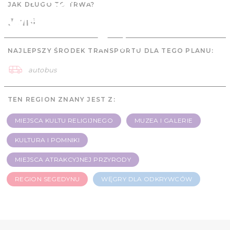
JAK DŁUGO TO TRWA?
Węgry dla odkrywców
3 dni
- 3 dni
NAJLEPSZY ŚRODEK TRANSPORTU DLA TEGO PLANU:
autobus
TEN REGION ZNANY JEST Z:
MIEJSCA KULTU RELIGIJNEGO
MUZEA I GALERIE
KULTURA I POMNIKI
MIEJSCA ATRAKCYJNEJ PRZYRODY
REGION SEGEDYNU
WĘGRY DLA ODKRYWCÓW