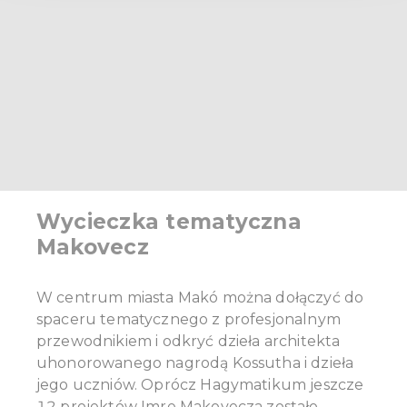
provide social media features and to analyse our traffic.
We also share information about your use of our site with
our social media, advertising and analytics partners who
may combine it with other information that you’ve
provided to them or that they’ve collected from your use
of their services.
Wycieczka tematyczna
Makovecz
W centrum miasta Makó można dołączyć do
spaceru tematycznego z profesjonalnym
przewodnikiem i odkryć dzieła architekta
uhonorowanego nagrodą Kossutha i dzieła
jego uczniów. Oprócz Hagymatikum jeszcze
12 projektów Imre Makovecza zostało