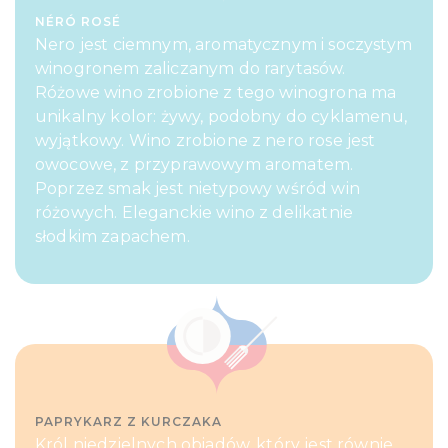
NÉRÓ ROSÉ
Nero jest ciemnym, aromatycznym i soczystym
winogronem zaliczanym do rarytasów.
Różowe wino zrobione z tego winogrona ma
unikalny kolor: żywy, podobny do cyklamenu,
wyjątkowy. Wino zrobione z nero rose jest
owocowe, z przyprawowym aromatem.
Poprzez smak jest nietypowy wśród win
różowych. Eleganckie wino z delikatnie
słodkim zapachem.
PAPRYKARZ Z KURCZAKA
Król niedzielnych obiadów, który jest równie