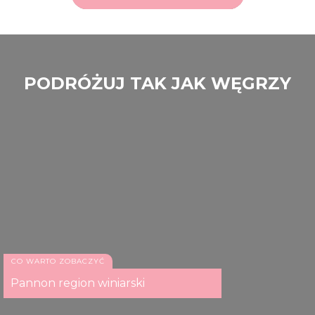
PODRÓŻUJ TAK JAK WĘGRZY
CO WARTO ZOBACZYĆ
Pannon region winiarski