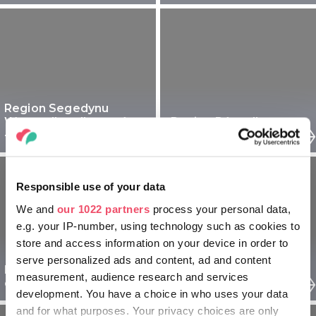
Region Segedynu
Węgry dla odkrywców
Region Pécs dla
- 5 dniowy
odkrywców - 5 dniowy
Responsible use of your data
We and
our 1022 partners
process your personal data,
e.g. your IP-number, using technology such as cookies to
store and access information on your device in order to
serve personalized ads and content, ad and content
Balaton Węgry dla
Region Sopron dla
measurement, audience research and services
odkrywców - 5 dniowy
odkrywców - 5 dniowy
development. You have a choice in who uses your data
and for what purposes. Your privacy choices are only