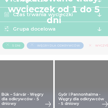
Cel wycieczki
wycieczek od 1 do 5
Czas trwania wycieczki
dni
Grupa docelowa
5 DNI
WĘGRY DLA ODKRYWCÓW
WYCZYŚĆ
Bük – Sárvár - Węgry
Győr i Pannonhalma -
dla odkrywców - 5
Węgry dla odkrywców
dniowy
- 5 dniowy