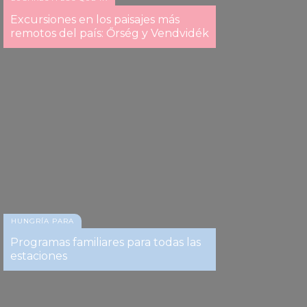
Excursiones en los paisajes más
remotos del país: Őrség y Vendvidék
Tata
HUNGRÍA PARA
Programas familiares para todas las
estaciones