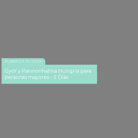
PLANIFICA TU VIAJE
Győr y Pannonhalma Hungría para
personas mayores - 2 Días