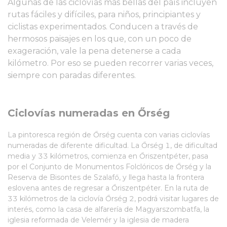
Algunas de las ciclovías más bellas del país incluyen
rutas fáciles y difíciles, para niños, principiantes y
ciclistas experimentados. Conducen a través de
hermosos paisajes en los que, con un poco de
exageración, vale la pena detenerse a cada
kilómetro. Por eso se pueden recorrer varias veces,
siempre con paradas diferentes.
Ciclovías numeradas en Őrség
La pintoresca región de Őrség cuenta con varias ciclovías
numeradas de diferente dificultad. La Őrség 1, de dificultad
media y 33 kilómetros, comienza en Őriszentpéter, pasa
por el Conjunto de Monumentos Folclóricos de Őrség y la
Reserva de Bisontes de Szalafő, y llega hasta la frontera
eslovena antes de regresar a Őriszentpéter. En la ruta de
33 kilómetros de la ciclovía Őrség 2, podrá visitar lugares de
interés, como la casa de alfarería de Magyarszombatfa, la
iglesia reformada de Velemér y la iglesia de madera