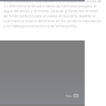
entre Tatabánya y Tata, obtuvo el primer puesto. La ruta de
21 kilómetros le llevará a través de hermosos paisajes: el
dique del arroyo y el monte Gerecse al fondo son el telón
de fondo perfecto para un paseo en bicicleta, durante el
cual merece la pena detenerse en los senderos educativos
y los hallazgos prehistóricos de Vértesszőlős.
Tata