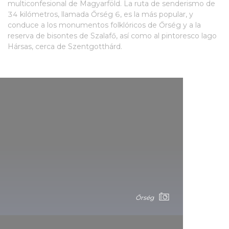
multiconfesional de Magyarföld. La ruta de senderismo de
34 kilómetros, llamada Őrség 6, es la más popular, y
conduce a los monumentos folklóricos de Őrség y a la
reserva de bisontes de Szalafő, así como al pintoresco lago
Hársas, cerca de Szentgotthárd.
Őrség