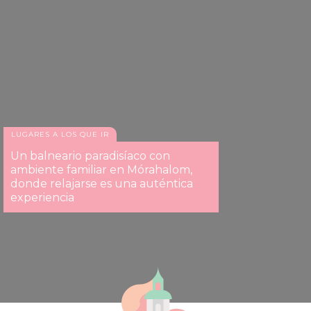
LUGARES A LOS QUE IR
Un balneario paradisíaco con
ambiente familiar en Mórahalom,
donde relajarse es una auténtica
experiencia