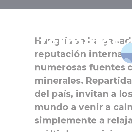
Característi
termales 
Hungría se ha gana
reputación internaci
numerosas fuentes d
minerales. Repartida
del país, invitan a lo
mundo a venir a calm
simplemente a relajar