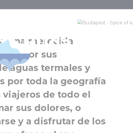
cas de los baño
El Balneario Széchenyi
de Budapest
Budapest
do una merecida
Gran Budapest
onal por sus
e aguas termales y
s por toda la geografía
s viajeros de todo el
ar sus dolores, o
se y a disfrutar de los